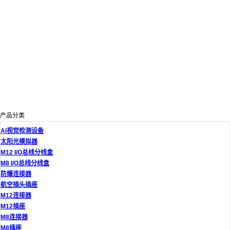
产品分类
AI视觉检测设备
太阳光模拟器
M12 I/O总线分线盒
M8 I/O总线分线盒
防爆连接器
航空插头插座
M12连接器
M12插座
M8连接器
M8插座