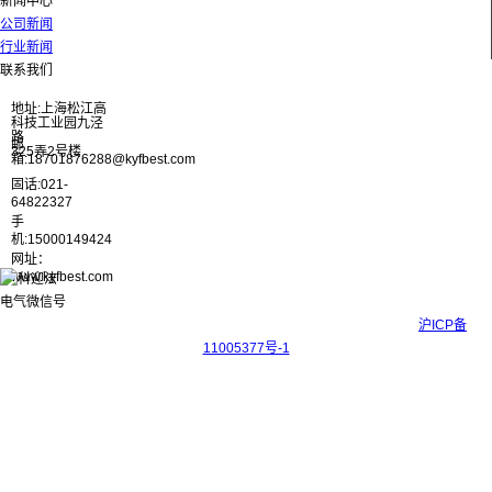
新闻中心
公司新闻
行业新闻
联系我们
地址:上海松江高
科技工业园九泾
路
邮
325弄2号楼
箱:18701876288@kyfbest.com
固话:021-
64822327
手
机:15000149424
网址：
www.kyfbest.com
Copyright © 2017-2026 上海科迎法电气科技有限公司 ICP备案号：
沪ICP备
11005377号-1