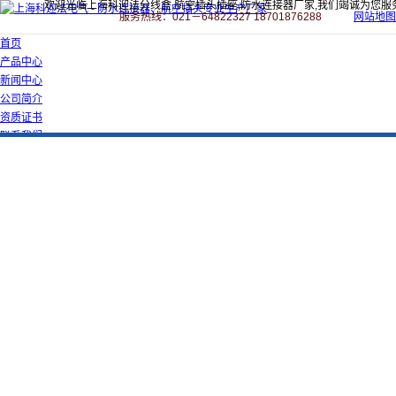
欢迎光临上海科迎法分线盒,航空插头插座,防水连接器厂家,我们竭诚为您服
服务热线：021－64822327 18701876288
网站地图
首页
产品中心
新闻中心
公司简介
资质证书
联系我们