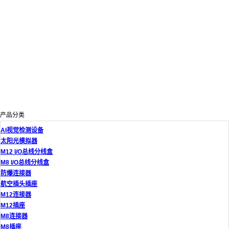
产品分类
AI视觉检测设备
太阳光模拟器
M12 I/O总线分线盒
M8 I/O总线分线盒
防爆连接器
航空插头插座
M12连接器
M12插座
M8连接器
M8插座