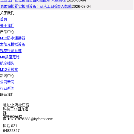
工业生产视觉检测设备AI赋能从“人眼质检”
2026-08-04
表面缺陷视觉检测设备：从人工目检到AI智能
2026-08-04
关于我们
首页
关于我们
产品中心
M12防水连接器
太阳光模拟设备
视觉检测系统
M8插座定制
航空插头
M12分线盒
新闻中心
公司新闻
行业新闻
联系我们
地址:上海松江高
科技工业园九泾
路
邮
325弄2号楼
箱:18701876288@kyfbest.com
固话:021-
64822327