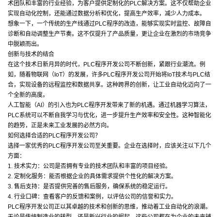
术团队和丰富的行业经验，为客户提供定制化的PLC解决方案。这不仅帮助企业
实现自动化控制，还能通过数据分析和优化，提高生产效率，减少人力成本。
想象一下，一个传统的生产线通过PLC程序的改造，能够实现实时监控、故障自
诊断和自动调整生产节奏。这不仅提升了产品质量，更让企业在激烈的市场竞争
中脱颖而出。
创新与技术的结合
在这个技术日新月异的时代，PLC程序开发公司不断创新，紧跟行业潮流。例
如，随着物联网（IoT）的发展，许多PLC程序开发公司开始将IoT技术与PLC结
合，实现设备的远程监控和数据共享。这种跨界的创新，让工业自动化迈向了一
个全新的高度。
人工智能（AI）的引入也为PLC程序开发带来了新的机遇。通过机器学习算法，
PLC系统可以不断自我学习与优化，进一步提升生产效率和安全性。这种智能化
的趋势，正是未来工业发展的必然方向。
如何选择合适的PLC程序开发公司？
选择一家优秀的PLC程序开发公司至关重要。企业在选择时，应该关注以下几个
方面：
1. 技术实力：公司是否拥有专业的技术团队和丰富的项目经验。
2. 定制化服务：能否根据企业的具体需求提供个性化的解决方案。
3. 售后支持：是否提供完善的售后服务，确保系统的稳定运行。
4. 行业口碑：查看客户的反馈和案例，以评估公司的信誉和实力。
PLC程序开发公司正以其卓越的技术和创新的思维，推动着工业自动化的浪潮。