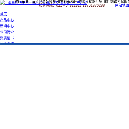
欢迎光临上海科迎法分线盒,航空插头插座,防水连接器厂家,我们竭诚为您服
服务热线：021－64822327 18701876288
网站地图
首页
产品中心
新闻中心
公司简介
资质证书
联系我们