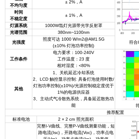
± 2%，A
不均匀度
时间
± 1%，A
不稳定度
灯源系统
1000W氙灯光源带光学反射罩
光谱范围
380nm~1100nm
照度可达 1000 W/m2@AM1.5G
光强度
符合I
(±10% 灯泡功率控制)
电力要求：100-240V
工作条件
工作温度：23 度
相对湿度：<80%
1、关机延迟冷却系统
2、LCD 触控显示控制: 具备灯泡使用时数/
灯泡功率控制(±10%)/光源控制稳定度优于
其他
1%的电源供应器
3、主动式气冷散热系统，具备延迟散热功
能
符
推荐配置
标准电池
2 × 2 cm 照光面积
完整I-V曲线、完整P-V曲线测量功能，短
路电流(Isc)，开路电流(Voc)，功率点电