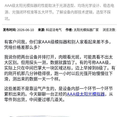
AAA级太阳光模拟器的性能取决于光源选型、均场光学设计、稳态电
源、光强闭环校准等五大环节。了解设备内部技术逻辑，选型不踩
坑。
发布时间:
2026-06-10
来源:
科迎法电气
作者:
太阳光模拟器厂家 浏览次数:
有客户问我，你们家AAA级模拟器和别人家看起来差不多，
凭啥价格差那么多？
我说你把两台设备并排打开，肉眼看光斑，可能真看不出太
大区别。但用探头一测，数据就露馅了。有的号称AAA级，
实际上只在中间巴掌大一块区域达标，边上早掉到B级了。有
的刚开机那几分钟稳得很，跑一小时以后光强开始慢慢往下
滑，测出来的数据一天一个样。
这些差距不是靠运气产生的，是设备内部一个环节一个环节
累积出来的。今天聊聊一台正经的
AAA级太阳光模拟器
，从
零件到出货，中间要过哪几道关。