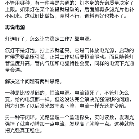
不管用哪种，有一件事是共通的：灯本身的光谱质量决定了
上限。如果灯在某个波段就是缺的，后面加再多滤光片也补
不回来。这就好比做饭，食材不行，调料再好也救不了。
再说电源
灯选好了，怎么让它稳定工作？靠电源。
氙灯不是灯泡，拧上去就能亮。它是气体放电光源，启动的
时候需要高压引弧，正常工作以后要恒流驱动。而且随着灯
管温度升高，管内气压和电弧特性会变，同样的电流下光通
量会漂。
解决这个问题有两种思路。
一种是比较基础的，恒流电源。电流锁死了，不管灯怎么
变，给的电流都一样。但这没法完全解决光强漂移的问题，
因为灯热了以后发光效率会下降，电流一样光还是变暗。
另一种带闭环。光路里埋一个监测探头，实时读数，发现光
强掉了就自动增加一点电流，发现高了就降一点。这种就能
把光强真正稳住。