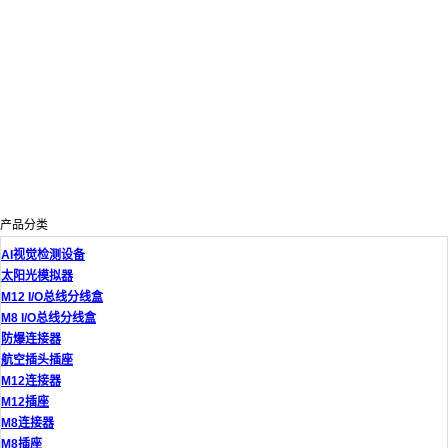
产品分类
AI视觉检测设备
太阳光模拟器
M12 I/O总线分线盒
M8 I/O总线分线盒
防爆连接器
航空插头插座
M12连接器
M12插座
M8连接器
M8插座