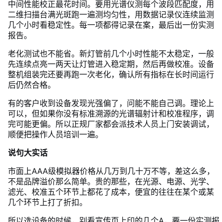
中间性能校正最花时间。要用光谱仪测每个波段匹配度，用
二维扫描台满光斑跑一遍测均匀性，用数据记录仪连续监测
几个小时看稳定性。每一项都得记录在案，最后出一份实测
报告。
老化测试也不能省。新灯管前几个小时性能不太稳定，一般
先连续点亮一两天让灯管进入稳定期，然后再做校准。设备
整机组装完还要再跑一次老化，确认所有指标在长时间运行
后仍然合格。
有的客户收到设备发现光强偏了，问能不能自己调。理论上
可以，但如果你没有标准溯源的光谱辐射计和校准程序，调
完可能更偏。所以正规厂家都会派技术人员上门安装调试，
顺便把操作人员培训一遍。
说句大实话
市面上AAA级模拟器价格从几万到几十万不等，差这么多，
不是品牌溢价那么简单。贵的那些，在光源、电源、光学、
滤光、校准五个环节上都花了成本，便宜的往往在某个或某
几个环节上打了折扣。
所以选设备的时候，别看宣传页上印的几个A，要一份实测报