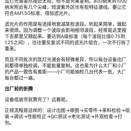
氙灯光谱虽然接近太阳，但不是完美复制。800纳米到1000
纳米附近有几个尖峰，短波紫外区也有些特征谱线。要让它
符合AM1.5G标准，得加滤光片。
滤光片的作用是有选择地衰减某些波段。听起来简单，做起
来很烦。因为调整一个波段会影响相邻波段，经常是这里按
下去那里又翘起来。要达到A级标准（每个波段比值0.75到
1.25之间），往往要反复试不同的滤光片组合，一次不行拆了
重来。
而且不同批次的氙灯光谱会有轻微差异，所以每台设备出厂
前都得单独校调，不能批量复制。这也是为什么大厂和小厂
的产品一致性有差距——小厂可能抽检几台代表一批，大厂
每台都过一遍。
出厂前的折腾
设备组装完就算完了？远着呢。
正规流程是这样的：设计出图→审图→买零件→来料检验→组
装→调试→性能校正→QC测试→老化测试→外观检查→打
包。