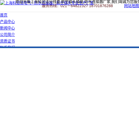
欢迎光临上海科迎法分线盒,航空插头插座,防水连接器厂家,我们竭诚为您服
服务热线：021－64822327 18701876288
网站地图
首页
产品中心
新闻中心
公司简介
资质证书
联系我们