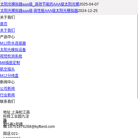
太阳光模拟器aaa级_高效节能的AAA级太阳光模
2025-04-07
太阳光模拟器aaa级;高性能AAA级太阳光模拟器
2024-12-25
关于我们
首页
关于我们
产品中心
M12防水连接器
太阳光模拟设备
视觉检测系统
M8插座定制
航空插头
M12分线盒
新闻中心
公司新闻
行业新闻
联系我们
地址:上海松江高
科技工业园九泾
路
邮
325弄2号楼
箱:18701876288@kyfbest.com
固话:021-