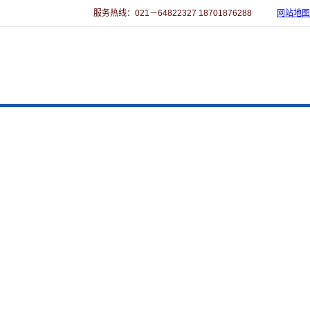
服务热线：021－64822327 18701876288
网站地图