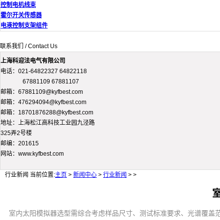
控制电机线束
霍尔开关传感器
电液控制支架组件
联系我们 / Contact Us
上海科迎法电气有限公司
电话：021-64822327 64822118
67881109 67881107
邮箱：67881109@kyfbest.com
邮箱：476294094@kyfbest.com
邮箱：18701876288@kyfbest.com
地址：上海松江高科技工业园九泾路
325弄2号楼
邮编：201615
网站：www.kyfbest.com
行业新闻
当前位置:
主页
>
新闻中心
>
行业新闻
> >
室内太阳模拟器选型需综合考虑样品尺寸、测试标准要求、光谱覆盖