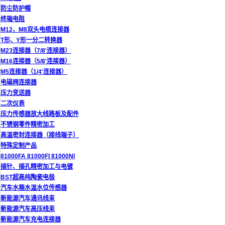
防尘防护帽
终端电阻
M12、M8双头电缆连接器
T形、Y形一分二转换器
M23连接器（7/8'连接器）
M16连接器（5/8'连接器）
M5连接器（1/4'连接器）
电磁阀连接器
压力变送器
二次仪表
压力传感器放大线路板及配件
不锈钢零件精密加工
高温密封连接器（接线端子）
特殊定制产品
81000FA 81000FI 81000NI
插针、插孔精密加工与电镀
BST超高纯陶瓷电极
汽车水箱水温水位传感器
新能源汽车通讯线束
新能源汽车高压线束
新能源汽车充电连接器