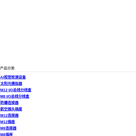
产品分类
AI视觉检测设备
太阳光模拟器
M12 I/O总线分线盒
M8 I/O总线分线盒
防爆连接器
航空插头插座
M12连接器
M12插座
M8连接器
M8插座