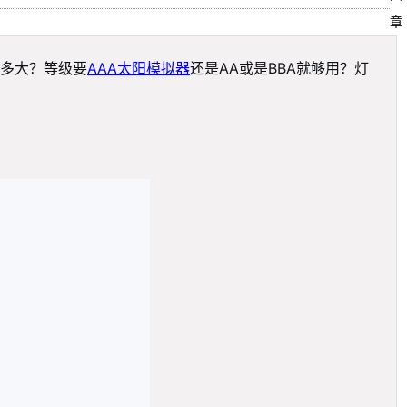
章
多大？等级要
AAA太阳模拟器
还是AA或是BBA就够用？灯