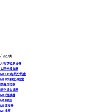
产品分类
AI视觉检测设备
太阳光模拟器
M12 I/O总线分线盒
M8 I/O总线分线盒
防爆连接器
航空插头插座
M12连接器
M12插座
M8连接器
M8插座