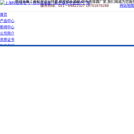
欢迎光临上海科迎法分线盒,航空插头插座,防水连接器厂家,我们竭诚为您服
服务热线：021－64822327 18701876288
网站地图
首页
产品中心
新闻中心
公司简介
资质证书
联系我们