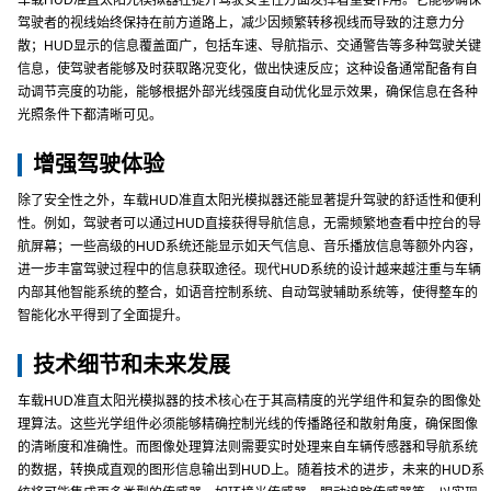
车载HUD准直太阳光模拟器在提升驾驶安全性方面发挥着重要作用。它能够确保
驾驶者的视线始终保持在前方道路上，减少因频繁转移视线而导致的注意力分
散；HUD显示的信息覆盖面广，包括车速、导航指示、交通警告等多种驾驶关键
信息，使驾驶者能够及时获取路况变化，做出快速反应；这种设备通常配备有自
动调节亮度的功能，能够根据外部光线强度自动优化显示效果，确保信息在各种
光照条件下都清晰可见。
增强驾驶体验
除了安全性之外，车载HUD准直太阳光模拟器还能显著提升驾驶的舒适性和便利
性。例如，驾驶者可以通过HUD直接获得导航信息，无需频繁地查看中控台的导
航屏幕；一些高级的HUD系统还能显示如天气信息、音乐播放信息等额外内容，
进一步丰富驾驶过程中的信息获取途径。现代HUD系统的设计越来越注重与车辆
内部其他智能系统的整合，如语音控制系统、自动驾驶辅助系统等，使得整车的
智能化水平得到了全面提升。
技术细节和未来发展
车载HUD准直太阳光模拟器的技术核心在于其高精度的光学组件和复杂的图像处
理算法。这些光学组件必须能够精确控制光线的传播路径和散射角度，确保图像
的清晰度和准确性。而图像处理算法则需要实时处理来自车辆传感器和导航系统
的数据，转换成直观的图形信息输出到HUD上。随着技术的进步，未来的HUD系