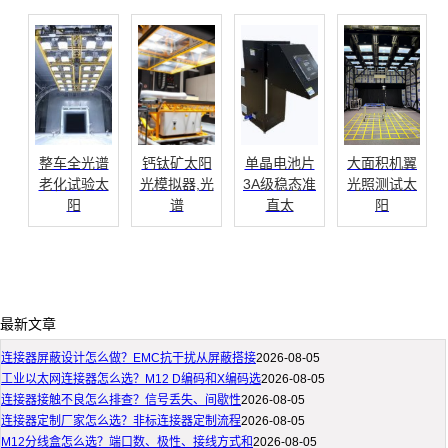
整车全光谱
钙钛矿太阳
单晶电池片
大面积机翼
老化试验太
光模拟器,光
3A级稳态准
光照测试太
阳
谱
直太
阳
最新文章
连接器屏蔽设计怎么做？EMC抗干扰从屏蔽搭接
2026-08-05
工业以太网连接器怎么选？M12 D编码和X编码选
2026-08-05
连接器接触不良怎么排查？信号丢失、间歇性
2026-08-05
连接器定制厂家怎么选？非标连接器定制流程
2026-08-05
M12分线盒怎么选？端口数、极性、接线方式和
2026-08-05