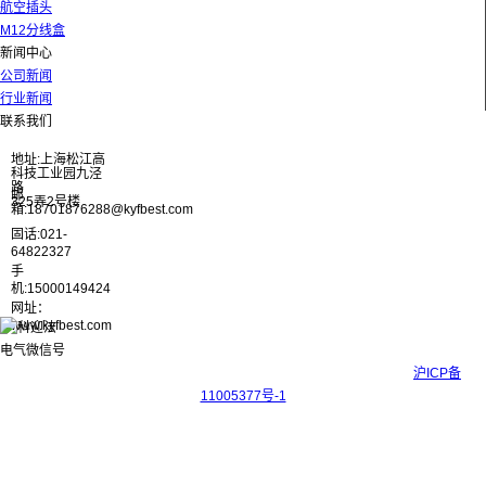
航空插头
M12分线盒
新闻中心
公司新闻
行业新闻
联系我们
地址:上海松江高
科技工业园九泾
路
邮
325弄2号楼
箱:18701876288@kyfbest.com
固话:021-
64822327
手
机:15000149424
网址：
www.kyfbest.com
Copyright © 2017-2026 上海科迎法电气科技有限公司 ICP备案号：
沪ICP备
11005377号-1