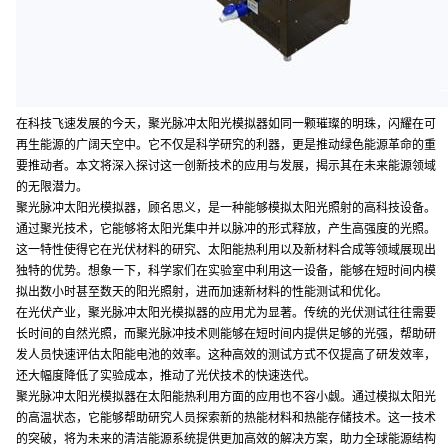
在科技飞速发展的今天，聚光脉冲太阳光模拟器如同一颗璀璨的明珠，闪耀在可
再生能源的广阔天空中。它不仅是科学研究的利器，更是推动绿色能源革命的重
要推动者。本文将深入探讨这一创新技术的应用与发展，揭示其在未来能源领域
的无限潜力。
聚光脉冲太阳光模拟器，顾名思义，是一种能够模拟太阳光照射的高科技设备。
通过聚光技术，它能够将太阳光集中并以脉冲的形式释放，产生高强度的光照。
这一特性使得它在光伏材料的研究、太阳能热利用以及新材料合成等领域展现出
独特的优势。想象一下，科学家们在实验室中利用这一设备，能够在短时间内模
拟出数小时甚至数天的阳光照射，进而加速新材料的性能测试和优化。
在光伏产业，聚光脉冲太阳光模拟器的应用尤为显著。传统的光伏测试往往需要
长时间的自然光照，而聚光脉冲技术则能够在短时间内提供足够的光强，帮助研
发人员快速评估太阳能电池的效率。这种高效的测试方式不仅提高了研发效率，
还大幅度降低了实验成本，推动了光伏技术的快速迭代。
聚光脉冲太阳光模拟器在太阳能热利用方面的应用也不容小觑。通过模拟太阳光
的高温状态，它能够帮助研究人员探索新的热能材料和热能存储技术。这一技术
的突破，将为未来的清洁能源系统提供更加高效的解决方案，助力全球能源结构