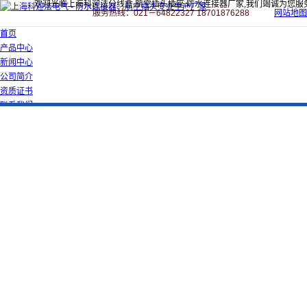
欢迎光临上海科迎法分线盒,航空插头插座,防水连接器厂家,我们竭诚为您服
服务热线：021－64822327 18701876288
网站地图
首页
产品中心
新闻中心
公司简介
资质证书
联系我们