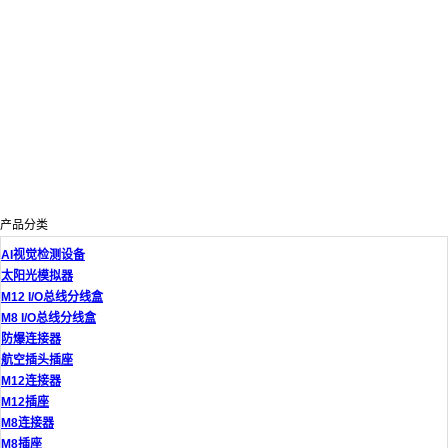
产品分类
AI视觉检测设备
太阳光模拟器
M12 I/O总线分线盒
M8 I/O总线分线盒
防爆连接器
航空插头插座
M12连接器
M12插座
M8连接器
M8插座