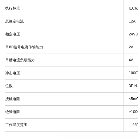
执行标准
IEC6
总额定电流
12A
额定电压
24V
单I/O信号电流传输能力
2A
单槽电流负载能力
4A
冲击电压
1000
位数
3PIN
接触电阻
≤5m
绝缘电阻
≥10
工作温度范围
－25