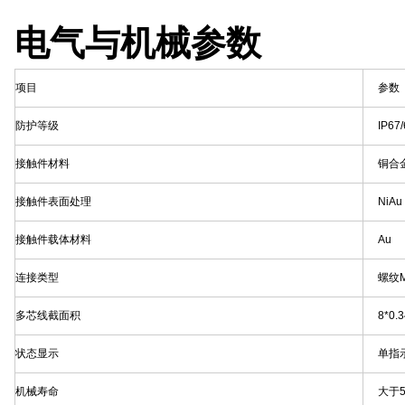
电气与机械参数
项目
参数
防护等级
IP67/
接触件材料
铜合
接触件表面处理
NiAu
接触件载体材料
Au
连接类型
螺纹M
多芯线截面积
8*0.
状态显示
单指
机械寿命
大于5