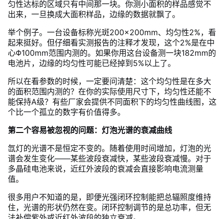
匀性达标的区域只有中间那一块。你测小面积的样品感觉不
出来，一旦换成大面积样品，边缘的数据就飘了。
举个例子。一台设备标称光斑200×200mm、均匀性2%，看
起来挺好。但仔细看实测报告的注释才发现，这个2%是在中
心Φ100mm范围内测的。如果你用这台设备测一块182mm的
电池片，边缘的均匀性可能已经掉到5%以上了。
所以在看参数的时候，一定要问清楚：这个均匀性是在多大
的面积范围内测的？在你的实际使用尺寸下，均匀性还能不
能保持A级？有些厂家会提供不同面积下的均匀性曲线图，这
个比一个孤立的数字有价值得多。
第二个容易被忽视的问题：灯泡光谱的衰减曲线
氙灯的光谱不是恒定不变的。随着使用时间增加，灯泡的光
谱会发生变化——某些波段衰减快，某些波段衰减慢。对于
多晶硅电池来说，近红外波段的衰减会直接影响电流测量
值。
很多用户不知道的是，即便光强闭环控制能把总辐照度维持
住，光谱的形状仍然在变。闭环控制调节的是总功率，但无
法补偿紫外或近红外波段的独立衰减。