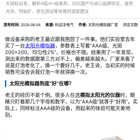
大指标出发，解析A级/A+级差异，对比国产与进口品牌优劣，提供
光伏、钙钛矿、老化测试等场景的选型建议
发布时间:
2026-08-04
来源:
科迎法电气
作者:
太阳光模拟器厂家 浏览次数:
做设备采购的老王最近跟我抱怨了一件事。他们实验室去年
买了一台
太阳光模拟器
，参数表上写着“AAA级、光斑
200×200、均匀性2%”，价格也不错。结果用了一年发现，
测出来的数据跟第三方对不上，偏差越来越大。厂家来看了
说是灯泡老化了，换一个要好几千。老王说，当初买的时候
销售可没告诉我灯泡一年就得换一次。
太阳光模拟器到底“好”在哪？
老王的经历不是个例。很多人在选
模拟太阳光的仪器
时，眼
睛只盯着那几个字母和数字，以为“AAA级”就等于“好用”。实
际上，同样标注AAA级的设备，用起来的体验可能天差地
别。