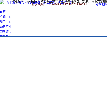
欢迎光临上海科迎法分线盒,航空插头插座,防水连接器厂家,我们竭诚为您服
服务热线：021－64822327 18701876288
网站地图
首页
产品中心
新闻中心
公司简介
资质证书
联系我们