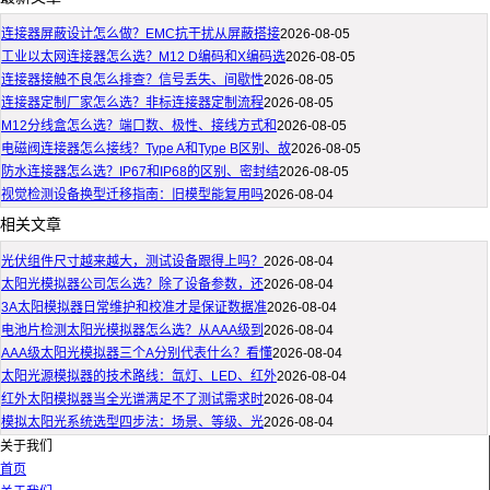
连接器屏蔽设计怎么做？EMC抗干扰从屏蔽搭接
2026-08-05
工业以太网连接器怎么选？M12 D编码和X编码选
2026-08-05
连接器接触不良怎么排查？信号丢失、间歇性
2026-08-05
连接器定制厂家怎么选？非标连接器定制流程
2026-08-05
M12分线盒怎么选？端口数、极性、接线方式和
2026-08-05
电磁阀连接器怎么接线？Type A和Type B区别、故
2026-08-05
防水连接器怎么选？IP67和IP68的区别、密封结
2026-08-05
视觉检测设备换型迁移指南：旧模型能复用吗
2026-08-04
相关文章
光伏组件尺寸越来越大，测试设备跟得上吗？
2026-08-04
太阳光模拟器公司怎么选？除了设备参数，还
2026-08-04
3A太阳模拟器日常维护和校准才是保证数据准
2026-08-04
电池片检测太阳光模拟器怎么选？从AAA级到
2026-08-04
AAA级太阳光模拟器三个A分别代表什么？看懂
2026-08-04
太阳光源模拟器的技术路线：氙灯、LED、红外
2026-08-04
红外太阳模拟器当全光谱满足不了测试需求时
2026-08-04
模拟太阳光系统选型四步法：场景、等级、光
2026-08-04
关于我们
首页