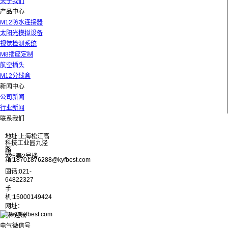
关于我们
产品中心
M12防水连接器
太阳光模拟设备
视觉检测系统
M8插座定制
航空插头
M12分线盒
新闻中心
公司新闻
行业新闻
联系我们
地址:上海松江高
科技工业园九泾
路
邮
325弄2号楼
箱:18701876288@kyfbest.com
固话:021-
64822327
手
机:15000149424
网址：
www.kyfbest.com