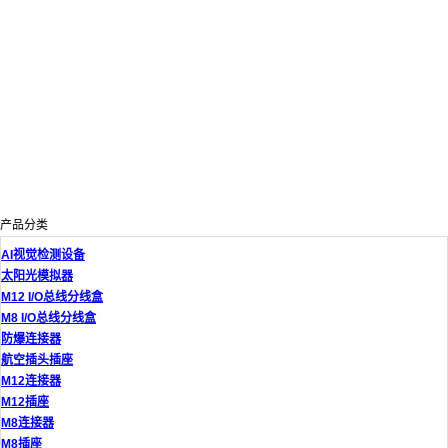
产品分类
AI视觉检测设备
太阳光模拟器
M12 I/O总线分线盒
M8 I/O总线分线盒
防爆连接器
航空插头插座
M12连接器
M12插座
M8连接器
M8插座