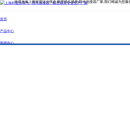
欢迎光临上海科迎法分线盒,航空插头插座,防水连接器厂家,我们竭诚为您服
首页
产品中心
新闻中心
公司简介
资质证书
联系我们