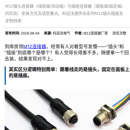
M12插头连接器（线缆端/活动端）与插座连接器（面板端/固定端）
的区别、安装方式及选型要点。科迎法提供全系列M12插头插座及
定制线束
发布时间:
2026-08-04
来源:
科迎法电气
作者:
M12连接器厂家 浏览次数:
到库房领
M12连接器
，经常有人对着型号发懵——“插头”和
“插座”到底哪个是哪个？有人觉得长得差不多，随便拿一个回
去装，结果发现对不上。
其实区分逻辑特别简单：
跟着线走的是插头，固定在面板上
的是插座
。