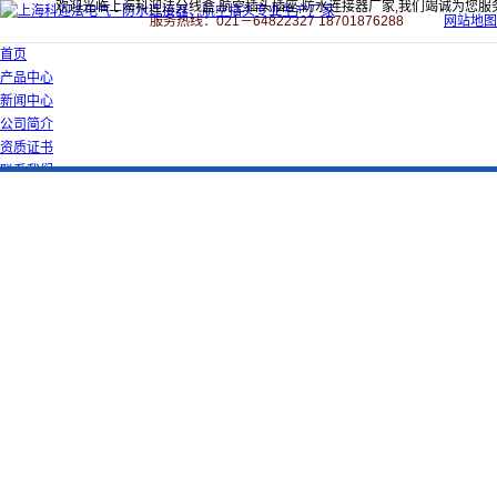
欢迎光临上海科迎法分线盒,航空插头插座,防水连接器厂家,我们竭诚为您服
服务热线：021－64822327 18701876288
网站地图
首页
产品中心
新闻中心
公司简介
资质证书
联系我们