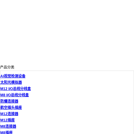
产品分类
AI视觉检测设备
太阳光模拟器
M12 I/O总线分线盒
M8 I/O总线分线盒
防爆连接器
航空插头插座
M12连接器
M12插座
M8连接器
M8插座