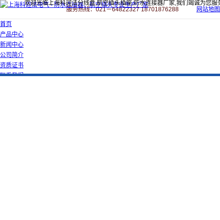
欢迎光临上海科迎法分线盒,航空插头插座,防水连接器厂家,我们竭诚为您服
服务热线：021－64822327 18701876288
网站地图
首页
产品中心
新闻中心
公司简介
资质证书
联系我们