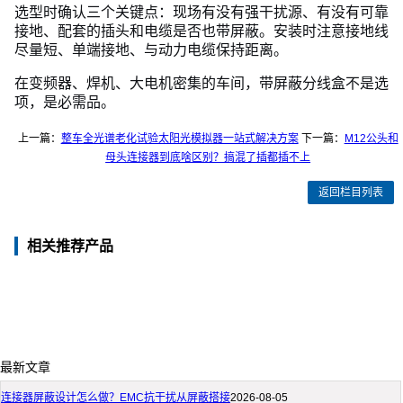
选型时确认三个关键点：现场有没有强干扰源、有没有可靠
接地、配套的插头和电缆是否也带屏蔽。安装时注意接地线
尽量短、单端接地、与动力电缆保持距离。
在变频器、焊机、大电机密集的车间，带屏蔽分线盒不是选
项，是必需品。
上一篇：
整车全光谱老化试验太阳光模拟器一站式解决方案
下一篇：
M12公头和
母头连接器到底啥区别？搞混了插都插不上
返回栏目列表
相关推荐产品
最新文章
连接器屏蔽设计怎么做？EMC抗干扰从屏蔽搭接
2026-08-05