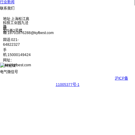
行业新闻
联系我们
地址:上海松江高
科技工业园九泾
路
邮
325弄2号楼
箱:18701876288@kyfbest.com
固话:021-
64822327
手
机:15000149424
网址：
www.kyfbest.com
Copyright © 2017-2026 上海科迎法电气科技有限公司 ICP备案号：
沪ICP备
11005377号-1