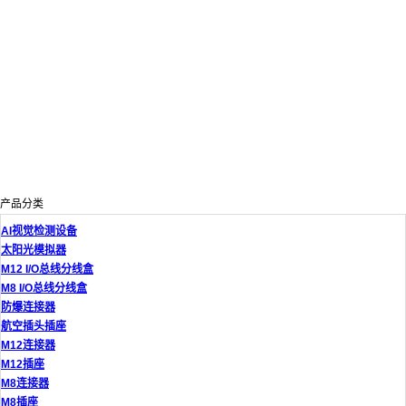
产品分类
AI视觉检测设备
太阳光模拟器
M12 I/O总线分线盒
M8 I/O总线分线盒
防爆连接器
航空插头插座
M12连接器
M12插座
M8连接器
M8插座