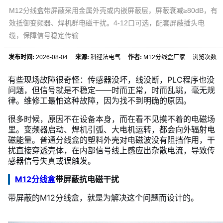
M12分线盒带屏蔽采用金属外壳或内嵌屏蔽层，屏蔽衰减≥80dB，有
效抵御变频器、焊机群电磁干扰。4-12口可选，配套屏蔽插头电
缆，保障信号稳定传输
发布时间:
2026-08-04
来源:
科迎法电气
作者:
M12分线盒厂家 浏览次数:
有些现场故障很奇怪：传感器没坏，线没断，PLC程序也没
问题，但信号就是不稳定——时而正常，时而乱跳，毫无规
律。维修工最怕这种故障，因为找不到明确的原因。
很多时候，原因不在设备本身，而在看不见摸不着的电磁场
里。变频器启动、焊机引弧、大电机运转，都会向外辐射电
磁能量。普通分线盒的塑料外壳对电磁波没有阻挡作用，干
扰直接穿透壳体，在内部信号线上感应出杂散电流，导致传
感器信号失真或误触发。
M12分线盒
带屏蔽抗电磁干扰
带屏蔽的M12分线盒，就是为解决这个问题而设计的。