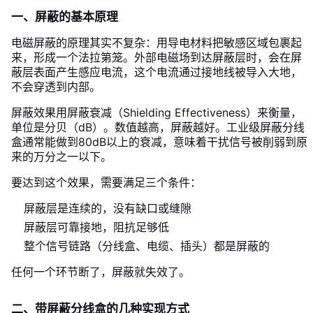
一、屏蔽的基本原理
电磁屏蔽的原理其实不复杂：用导电材料把敏感区域包裹起
来，形成一个法拉第笼。外部电磁场到达屏蔽层时，会在屏
蔽层表面产生感应电流，这个电流通过接地线被导入大地，
不会穿透到内部。
屏蔽效果用屏蔽衰减（Shielding Effectiveness）来衡量，
单位是分贝（dB）。数值越高，屏蔽越好。工业级屏蔽分线
盒通常能做到80dB以上的衰减，意味着干扰信号被削弱到原
来的万分之一以下。
要达到这个效果，需要满足三个条件：
屏蔽层是连续的，没有缺口或缝隙
屏蔽层可靠接地，阻抗足够低
整个信号链路（分线盒、电缆、插头）都是屏蔽的
任何一个环节断了，屏蔽就失效了。
二、带屏蔽分线盒的几种实现方式