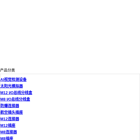
产品分类
AI视觉检测设备
太阳光模拟器
M12 I/O总线分线盒
M8 I/O总线分线盒
防爆连接器
航空插头插座
M12连接器
M12插座
M8连接器
M8插座