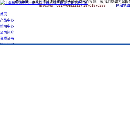
欢迎光临上海科迎法分线盒,航空插头插座,防水连接器厂家,我们竭诚为您服
服务热线：021－64822327 18701876288
网站地图
首页
产品中心
新闻中心
公司简介
资质证书
联系我们