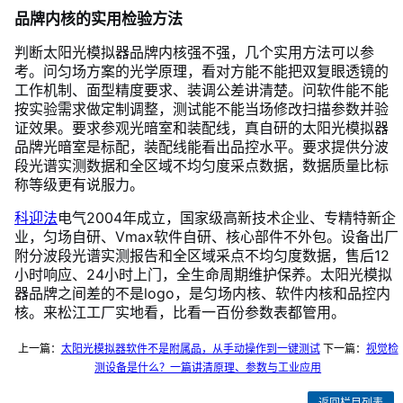
品牌内核的实用检验方法
判断太阳光模拟器品牌内核强不强，几个实用方法可以参
考。问匀场方案的光学原理，看对方能不能把双复眼透镜的
工作机制、面型精度要求、装调公差讲清楚。问软件能不能
按实验需求做定制调整，测试能不能当场修改扫描参数并验
证效果。要求参观光暗室和装配线，真自研的太阳光模拟器
品牌光暗室是标配，装配线能看出品控水平。要求提供分波
段光谱实测数据和全区域不均匀度采点数据，数据质量比标
称等级更有说服力。
科迎法
电气2004年成立，国家级高新技术企业、专精特新企
业，匀场自研、Vmax软件自研、核心部件不外包。设备出厂
附分波段光谱实测报告和全区域采点不均匀度数据，售后12
小时响应、24小时上门，全生命周期维护保养。太阳光模拟
器品牌之间差的不是logo，是匀场内核、软件内核和品控内
核。来松江工厂实地看，比看一百份参数表都管用。
上一篇：
太阳光模拟器软件不是附属品，从手动操作到一键测试
下一篇：
视觉检
测设备是什么？一篇讲清原理、参数与工业应用