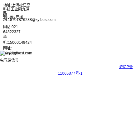
地址:上海松江高
科技工业园九泾
路
邮
325弄2号楼
箱:18701876288@kyfbest.com
固话:021-
64822327
手
机:15000149424
网址：
www.kyfbest.com
Copyright © 2017-2026 上海科迎法电气科技有限公司 ICP备案号：
沪ICP备
11005377号-1