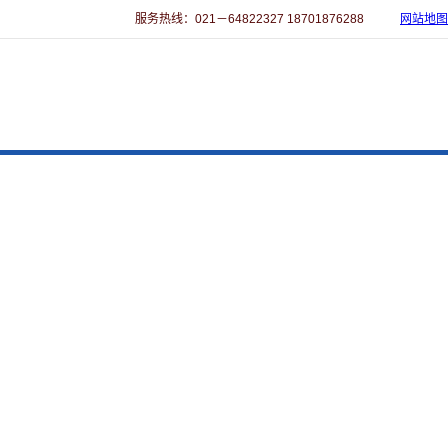
服务热线：021－64822327 18701876288
网站地图