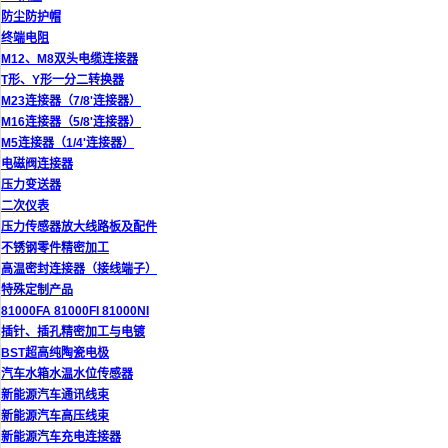
防尘防护帽
终端电阻
M12、M8双头电缆连接器
T形、Y形一分二转换器
M23连接器（7/8'连接器）
M16连接器（5/8'连接器）
M5连接器（1/4'连接器）
电磁阀连接器
压力变送器
二次仪表
压力传感器放大线路板及配件
不锈钢零件精密加工
高温密封连接器（接线端子）
特殊定制产品
81000FA 81000FI 81000NI
插针、插孔精密加工与电镀
BST超高纯陶瓷电极
汽车水箱水温水位传感器
新能源汽车通讯线束
新能源汽车高压线束
新能源汽车充电连接器