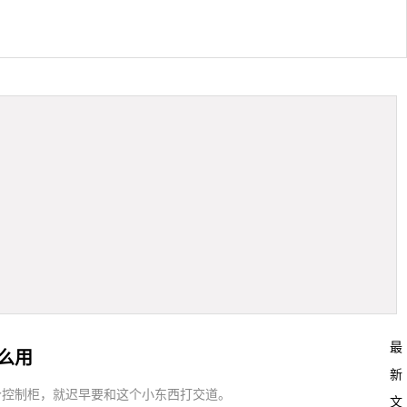
最
么用
新
个控制柜，就迟早要和这个小东西打交道。
文