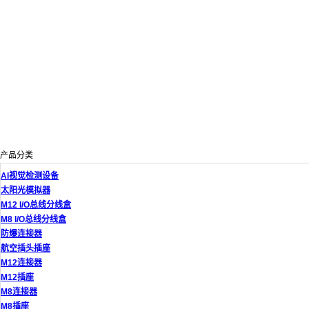
产品分类
AI视觉检测设备
太阳光模拟器
M12 I/O总线分线盒
M8 I/O总线分线盒
防爆连接器
航空插头插座
M12连接器
M12插座
M8连接器
M8插座