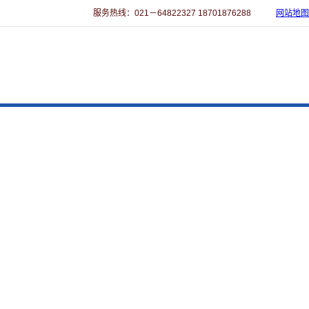
服务热线：021－64822327 18701876288
网站地图