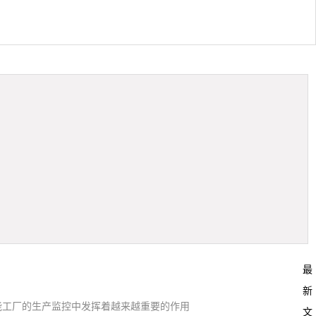
最
新
能工厂的生产监控中发挥着越来越重要的作用
文