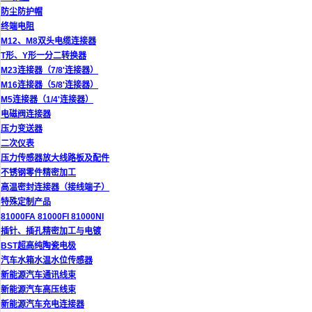
防尘防护帽
终端电阻
M12、M8双头电缆连接器
T形、Y形一分二转换器
M23连接器（7/8'连接器）
M16连接器（5/8'连接器）
M5连接器（1/4'连接器）
电磁阀连接器
压力变送器
二次仪表
压力传感器放大线路板及配件
不锈钢零件精密加工
高温密封连接器（接线端子）
特殊定制产品
81000FA 81000FI 81000NI
插针、插孔精密加工与电镀
BST超高纯陶瓷电极
汽车水箱水温水位传感器
新能源汽车通讯线束
新能源汽车高压线束
新能源汽车充电连接器