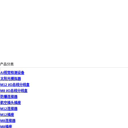
产品分类
AI视觉检测设备
太阳光模拟器
M12 I/O总线分线盒
M8 I/O总线分线盒
防爆连接器
航空插头插座
M12连接器
M12插座
M8连接器
M8插座