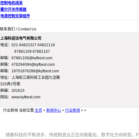
控制电机线束
霍尔开关传感器
电液控制支架组件
联系我们 / Contact Us
上海科迎法电气有限公司
电话：021-64822327 64822118
67881109 67881107
邮箱：67881109@kyfbest.com
邮箱：476294094@kyfbest.com
邮箱：18701876288@kyfbest.com
地址：上海松江高科技工业园九泾路
325弄2号楼
邮编：201615
网站：www.kyfbest.com
行业新闻
当前位置:
主页
>
新闻中心
>
行业新闻
> >
随着科技的不断进步，传统制造业正在向智能化、数字化方向转型。P