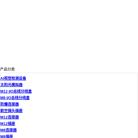
产品分类
AI视觉检测设备
太阳光模拟器
M12 I/O总线分线盒
M8 I/O总线分线盒
防爆连接器
航空插头插座
M12连接器
M12插座
M8连接器
M8插座