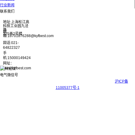
行业新闻
联系我们
地址:上海松江高
科技工业园九泾
路
邮
325弄2号楼
箱:18701876288@kyfbest.com
固话:021-
64822327
手
机:15000149424
网址：
www.kyfbest.com
Copyright © 2017-2026 上海科迎法电气科技有限公司 ICP备案号：
沪ICP备
11005377号-1