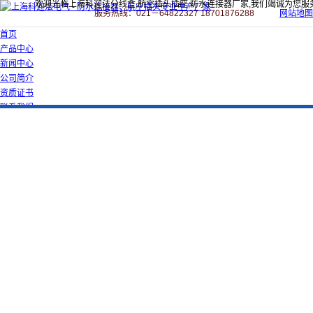
欢迎光临上海科迎法分线盒,航空插头插座,防水连接器厂家,我们竭诚为您服
服务热线：021－64822327 18701876288
网站地图
首页
产品中心
新闻中心
公司简介
资质证书
联系我们