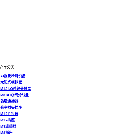
产品分类
AI视觉检测设备
太阳光模拟器
M12 I/O总线分线盒
M8 I/O总线分线盒
防爆连接器
航空插头插座
M12连接器
M12插座
M8连接器
M8插座