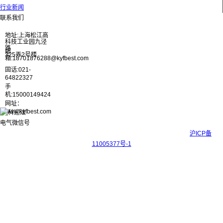
行业新闻
联系我们
地址:上海松江高
科技工业园九泾
路
邮
325弄2号楼
箱:18701876288@kyfbest.com
固话:021-
64822327
手
机:15000149424
网址：
www.kyfbest.com
Copyright © 2017-2026 上海科迎法电气科技有限公司 ICP备案号：
沪ICP备
11005377号-1