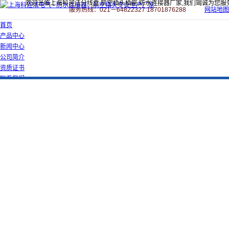
欢迎光临上海科迎法分线盒,航空插头插座,防水连接器厂家,我们竭诚为您服
服务热线：021－64822327 18701876288
网站地图
首页
产品中心
新闻中心
公司简介
资质证书
联系我们