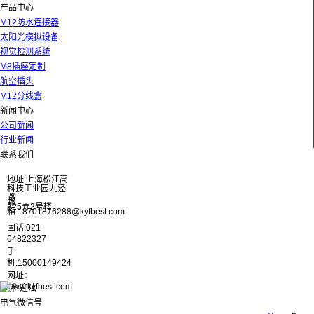
产品中心
M12防水连接器
太阳光模拟设备
视觉检测系统
M8插座定制
航空插头
M12分线盒
新闻中心
公司新闻
行业新闻
联系我们
地址:上海松江高
科技工业园九泾
路
邮
325弄2号楼
箱:18701876288@kyfbest.com
固话:021-
64822327
手
机:15000149424
网址：
www.kyfbest.com