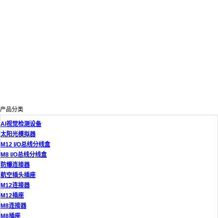
产品分类
AI视觉检测设备
太阳光模拟器
M12 I/O总线分线盒
M8 I/O总线分线盒
防爆连接器
航空插头插座
M12连接器
M12插座
M8连接器
M8插座