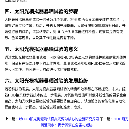
性能进行检验。
四、太阳光模拟器暴晒试验的步骤
太阳光模拟器暴晒试验一般分为几个步骤：将HUD抬头显示器安装在试验台上，
调整好角度和位置；然后，开启太阳光模拟器，设置好照射强度和照射时间，开
始进行暴晒试验；试验结束后，对HUD抬头显示器进行检查，观察其是否有变
形、色差等现象，以及其工作性能是否有下降。
五、太阳光模拟器暴晒试验的意义
通过太阳光模拟器暴晒试验，可以检验HUD抬头显示器的耐热性能和耐紫外线性
能，保证其在极端环境下的工作性能。暴晒试验还能检验HUD抬头显示器的稳定
性和可靠性，为其进一步的改进和优化提供依据。
六、太阳光模拟器暴晒试验的发展趋势
随着科技的发展，太阳光模拟器暴晒试验的精度和效率都在不断提高。未来，随
着HUD抬头显示器技术的进一步发展，对其耐热性能和耐紫外线性能的要求也会
更高，太阳光模拟器暴晒试验的重要性将更加突出。试验设备的智能化和自动化
程度也将进一步提高，使试验过程更加准确、高效。
上一篇：
以HUD阳光倒灌测试模拟光源为核心的全新研究探索
下一篇：
HUD阳光
倒灌现象：揭示其潜在危害与威胁