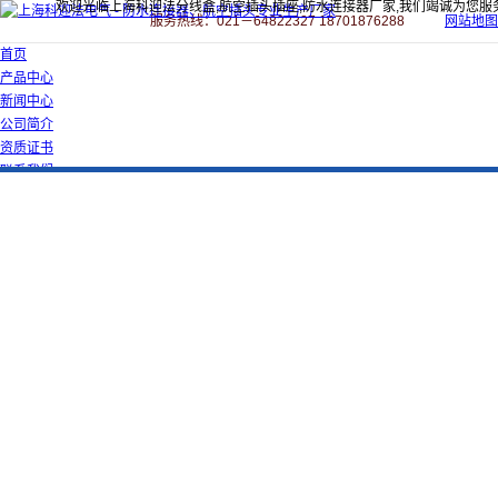
欢迎光临上海科迎法分线盒,航空插头插座,防水连接器厂家,我们竭诚为您服
服务热线：021－64822327 18701876288
网站地图
首页
产品中心
新闻中心
公司简介
资质证书
联系我们