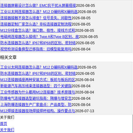
连接器屏蔽设计怎么做？EMC抗干扰从屏蔽搭接
2026-08-05
工业以太网连接器怎么选？M12 D编码和X编码选
2026-08-05
连接器接触不良怎么排查？信号丢失、间歇性
2026-08-05
连接器定制厂家怎么选？非标连接器定制流程
2026-08-05
M12分线盒怎么选？端口数、极性、接线方式和
2026-08-05
电磁阀连接器怎么接线？Type A和Type B区别、故
2026-08-05
防水连接器怎么选？IP67和IP68的区别、密封结
2026-08-05
视觉检测设备换型迁移指南：旧模型能复用吗
2026-08-04
相关文章
工业以太网连接器怎么选？M12 D编码和X编码选
2026-08-05
防水连接器怎么选？IP67和IP68的区别、密封结
2026-08-05
M12连接器插座两种安装方式：板前与板后的区
2026-08-04
新能源汽车高压线束连接器选型：四个关键指
2026-08-04
工业传感器为什么都用M12连接器？技术原理与
2026-08-04
防爆电气连接器选型避坑指南：隔爆与增安怎
2026-08-04
上海防爆连接器生产厂家盘点：产品类型、防
2026-08-04
M12焊接连接器现场焊接焊杯结构、操作要点与
2026-07-13
关于我们
首页
关于我们