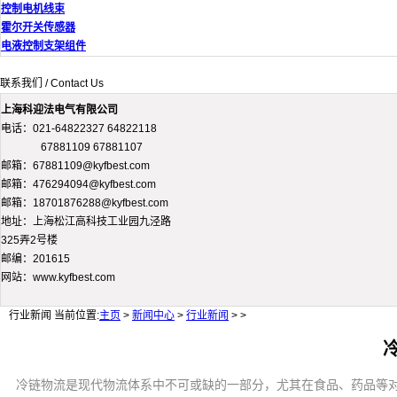
控制电机线束
霍尔开关传感器
电液控制支架组件
联系我们 / Contact Us
上海科迎法电气有限公司
电话：021-64822327 64822118
67881109 67881107
邮箱：67881109@kyfbest.com
邮箱：476294094@kyfbest.com
邮箱：18701876288@kyfbest.com
地址：上海松江高科技工业园九泾路
325弄2号楼
邮编：201615
网站：www.kyfbest.com
行业新闻
当前位置:
主页
>
新闻中心
>
行业新闻
> >
冷链物流是现代物流体系中不可或缺的一部分，尤其在食品、药品等