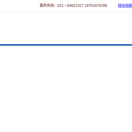
服务热线：021－64822327 18701876288
网站地图