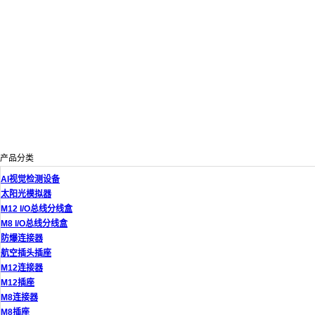
产品分类
AI视觉检测设备
太阳光模拟器
M12 I/O总线分线盒
M8 I/O总线分线盒
防爆连接器
航空插头插座
M12连接器
M12插座
M8连接器
M8插座