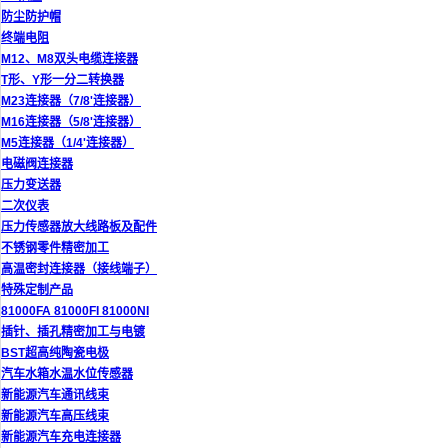
防尘防护帽
终端电阻
M12、M8双头电缆连接器
T形、Y形一分二转换器
M23连接器（7/8'连接器）
M16连接器（5/8'连接器）
M5连接器（1/4'连接器）
电磁阀连接器
压力变送器
二次仪表
压力传感器放大线路板及配件
不锈钢零件精密加工
高温密封连接器（接线端子）
特殊定制产品
81000FA 81000FI 81000NI
插针、插孔精密加工与电镀
BST超高纯陶瓷电极
汽车水箱水温水位传感器
新能源汽车通讯线束
新能源汽车高压线束
新能源汽车充电连接器