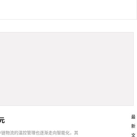
最
元
新
冷链物流的温控管理也逐渐走向智能化，其
文