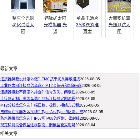
整车全光谱
钙钛矿太阳
单晶电池片
大面积机翼
老化试验太
光模拟器,光
3A级稳态准
光照测试太
阳
谱
直太
阳
最新文章
连接器屏蔽设计怎么做？EMC抗干扰从屏蔽搭接
2026-08-05
工业以太网连接器怎么选？M12 D编码和X编码选
2026-08-05
连接器接触不良怎么排查？信号丢失、间歇性
2026-08-05
连接器定制厂家怎么选？非标连接器定制流程
2026-08-05
M12分线盒怎么选？端口数、极性、接线方式和
2026-08-05
电磁阀连接器怎么接线？Type A和Type B区别、故
2026-08-05
防水连接器怎么选？IP67和IP68的区别、密封结
2026-08-05
视觉检测设备换型迁移指南：旧模型能复用吗
2026-08-04
相关文章