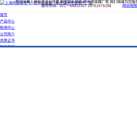
欢迎光临上海科迎法分线盒,航空插头插座,防水连接器厂家,我们竭诚为您服
服务热线：021－64822327 18701876288
网站地图
首页
产品中心
新闻中心
公司简介
资质证书
联系我们