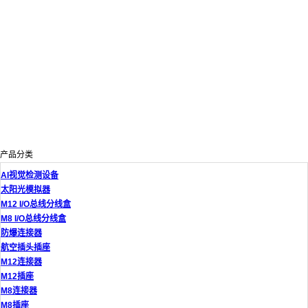
产品分类
AI视觉检测设备
太阳光模拟器
M12 I/O总线分线盒
M8 I/O总线分线盒
防爆连接器
航空插头插座
M12连接器
M12插座
M8连接器
M8插座