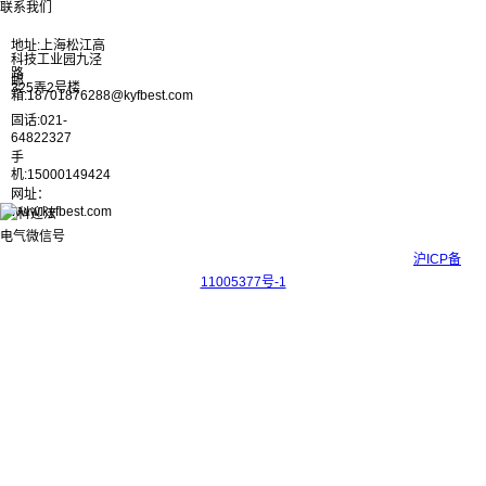
联系我们
地址:上海松江高
科技工业园九泾
路
邮
325弄2号楼
箱:18701876288@kyfbest.com
固话:021-
64822327
手
机:15000149424
网址：
www.kyfbest.com
Copyright © 2017-2026 上海科迎法电气科技有限公司 ICP备案号：
沪ICP备
11005377号-1