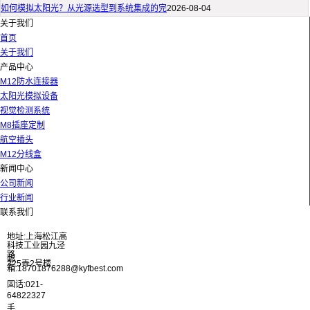
如何模拟太阳光？从光源选型到系统集成的完
2026-08-04
关于我们
首页
关于我们
产品中心
M12防水连接器
太阳光模拟设备
视觉检测系统
M8插座定制
航空插头
M12分线盒
新闻中心
公司新闻
行业新闻
联系我们
地址:上海松江高
科技工业园九泾
路
邮
325弄2号楼
箱:18701876288@kyfbest.com
固话:021-
64822327
手