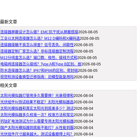
最新文章
连接器屏蔽设计怎么做？EMC抗干扰从屏蔽搭接
2026-08-05
工业以太网连接器怎么选？M12 D编码和X编码选
2026-08-05
连接器接触不良怎么排查？信号丢失、间歇性
2026-08-05
连接器定制厂家怎么选？非标连接器定制流程
2026-08-05
M12分线盒怎么选？端口数、极性、接线方式和
2026-08-05
电磁阀连接器怎么接线？Type A和Type B区别、故
2026-08-05
防水连接器怎么选？IP67和IP68的区别、密封结
2026-08-05
视觉检测设备换型迁移指南：旧模型能复用吗
2026-08-04
相关文章
太阳光模拟器灯管用多久需要换？光衰规律和
2026-08-04
光伏组件IV测试结果不稳定？太阳光模拟器选
2026-08-04
太阳光模拟器和真实太阳光到底差多少？测试
2026-08-04
太阳光模拟器多久校准一次？校准方法和常见
2026-08-04
钙钛矿电池测试为什么需要专用太阳光模拟器
2026-08-04
国产太阳光模拟器到底能不能打？从性能到服
2026-08-04
光伏组件尺寸越来越大，测试设备跟得上吗？
2026-08-04