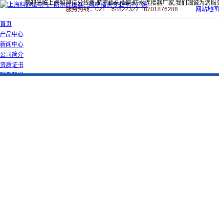
欢迎光临上海科迎法分线盒,航空插头插座,防水连接器厂家,我们竭诚为您服
服务热线：021－64822327 18701876288
网站地图
首页
产品中心
新闻中心
公司简介
资质证书
联系我们