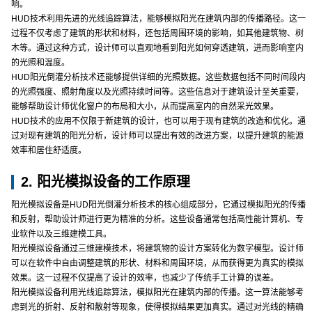
响。
HUD技术利用先进的光线追踪算法，能够模拟阳光在建筑内部的传播路径。这一
过程不仅考虑了建筑的形状和材料，还包括周围环境的影响，如其他建筑物、树
木等。通过这种方式，设计师可以直观地看到阳光如何穿透建筑，进而影响室内
的光照和温度。
HUD阳光倒灌分析技术还能够提供详细的光照数据。这些数据包括不同时间段内
的光照强度、照射角度以及光照持续时间等。这些信息对于建筑设计至关重要，
能够帮助设计师优化窗户的布局和大小，从而提高室内的自然采光效果。
HUD技术的应用不仅限于新建筑的设计，也可以用于现有建筑的改造和优化。通
过对现有建筑的阳光分析，设计师可以提出有效的改进方案，以提升建筑的能源
效率和居住舒适度。
2. 阳光模拟设备的工作原理
阳光模拟设备是HUD阳光倒灌分析技术的核心组成部分，它通过模拟阳光的传播
和反射，帮助设计师进行更为精准的分析。这些设备通常包括高性能计算机、专
业软件以及三维建模工具。
阳光模拟设备通过三维建模技术，将建筑物的设计方案转化为数字模型。设计师
可以在软件中自由调整建筑的形状、材料和周围环境，从而获得更为真实的模拟
效果。这一过程不仅提高了设计的效率，也减少了传统手工计算的误差。
阳光模拟设备利用光线追踪算法，模拟阳光在建筑内部的传播。这一算法能够考
虑到光的折射、反射和散射等现象，使得模拟结果更加真实。通过对光线的精确