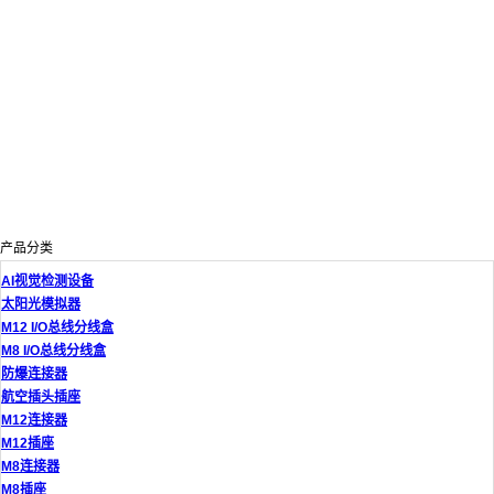
产品分类
AI视觉检测设备
太阳光模拟器
M12 I/O总线分线盒
M8 I/O总线分线盒
防爆连接器
航空插头插座
M12连接器
M12插座
M8连接器
M8插座