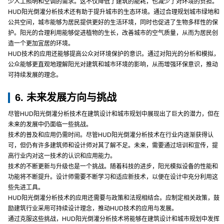
少人工照明和空调的需求。这不仅降低了建筑的能耗，也减少了对环境的负担。
HUD阳光倒灌分析技术还有助于提升城市的生态环境。通过合理规划城市绿地和
公共空间，城市能够为居民提供更好的生活环境，同时也促进了生物多样性的保
护。阳光的合理利用能够促进植物的生长，改善城市的空气质量，从而为居民创
造一个更加宜居的环境。
HUD技术的应用还能够提高公众对环境保护的意识。通过对阳光的分析和模拟，
公众能够更直观地理解阳光对建筑和城市环境的影响，从而增强环保意识，推动
可持续发展的理念。
6. 未来发展方向与挑战
尽管HUD阳光倒灌分析技术在建筑设计和城市规划中展现出了巨大的潜力，但在
未来的发展中仍面临一些挑战。
技术的普及和应用仍需时间。尽管HUD阳光倒灌分析技术在行业内逐渐获得认
可，但仍有许多建筑师和设计师对其了解不足。未来，需要通过培训和宣传，提
高行业内对这一技术的认识和应用能力。
技术的不断更新与升级也是一个挑战。随着科技的进步，阳光模拟设备的性能和
功能将不断提升。设计师需要不断学习和适应新技术，以便在设计中充分利用这
些先进工具。
HUD阳光倒灌分析技术的应用还需要与政策和法规相结合。应制定相关政策，鼓
励建筑行业采用可持续设计理念，推动HUD技术的应用与发展。
通过克服这些挑战，HUD阳光倒灌分析技术将能够在建筑设计和城市规划中发挥