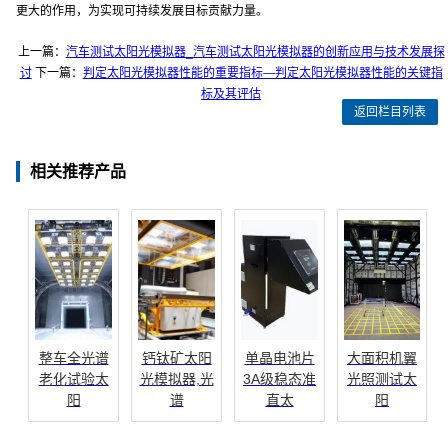
更大的作用，为实现可持续发展目标贡献力量。
上一篇：
汽车测试太阳光模拟器_汽车测试太阳光模拟器的创新应用与技术发展探
讨
下一篇：
判定太阳光模拟器性能的重要指标—判定太阳光模拟器性能的关键指
标及其评估
返回栏目列表
相关推荐产品
整车全光谱
钙钛矿太阳
单晶电池片
大面积机翼
老化试验太
光模拟器,光
3A级稳态准
光照测试太
阳
谱
直太
阳