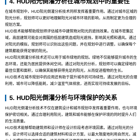
4. HUD阳光倒灌分析在城市规划中的重要性
在城市规划中，HUD阳光倒灌分析技术同样发挥着重要作用。通过对城市区域的
阳光分析，规划师可以更好地理解阳光对城市环境的影响，从而制定更为合理的
规划方案。
HUD技术能够帮助规划师评估城市中建筑物对阳光的遮挡效果。在城市密集区
域，高层建筑可能会对周围的低层建筑造成阳光遮挡，影响其光照和通风。通过
对阳光的模拟，规划师可以识别出这些问题，并在规划中进行调整，以确保每个
建筑都能获得足够的阳光。
HUD阳光倒灌分析技术还可以用于城市绿地的规划。绿地不仅能够提升城市的生
态环境，还能为居民提供休闲空间。通过对阳光的分析，规划师可以确定绿地的
最佳位置和面积，以确保其能够获得充足的阳光，从而促进植物的生长。
HUD技术在城市规划中的应用还有助于提升城市的可持续性。通过对阳光的合理
利用，城市可以降低能耗，减少温室气体排放，进而实现可持续发展的目标。
5. HUD阳光倒灌分析与环境保护的关系
HUD阳光倒灌分析技术不仅在建筑设计和城市规划中发挥着重要作用，也与环境
保护密切相关。通过合理利用阳光，建筑和城市能够在保护环境的同时提升人们
的生活质量。
HUD技术能够帮助建筑师和设计师在设计阶段考虑环境因素。通过对阳光的分
析，设计师可以选择合适的建筑材料和设计方案，以最大限度地利用自然光，减