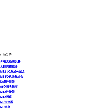
产品分类
AI视觉检测设备
太阳光模拟器
M12 I/O总线分线盒
M8 I/O总线分线盒
防爆连接器
航空插头插座
M12连接器
M12插座
M8连接器
M8插座