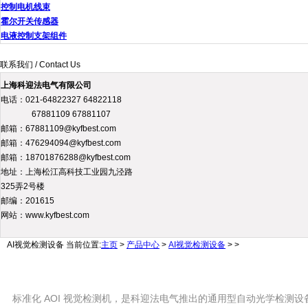
控制电机线束
霍尔开关传感器
电液控制支架组件
联系我们 / Contact Us
上海科迎法电气有限公司
电话：021-64822327 64822118
67881109 67881107
邮箱：67881109@kyfbest.com
邮箱：476294094@kyfbest.com
邮箱：18701876288@kyfbest.com
地址：上海松江高科技工业园九泾路
325弄2号楼
邮编：201615
网站：www.kyfbest.com
AI视觉检测设备
当前位置:
主页
>
产品中心
>
AI视觉检测设备
> >
标准化 AOI 视觉检测机，是科迎法电气推出的通用型自动光学检测设备