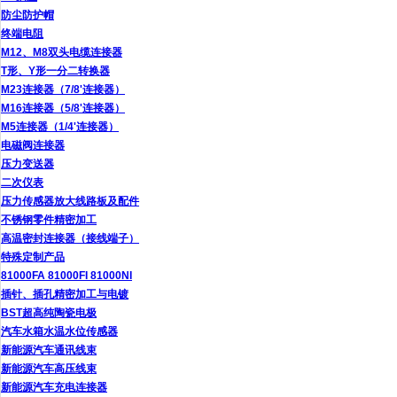
防尘防护帽
终端电阻
M12、M8双头电缆连接器
T形、Y形一分二转换器
M23连接器（7/8'连接器）
M16连接器（5/8'连接器）
M5连接器（1/4'连接器）
电磁阀连接器
压力变送器
二次仪表
压力传感器放大线路板及配件
不锈钢零件精密加工
高温密封连接器（接线端子）
特殊定制产品
81000FA 81000FI 81000NI
插针、插孔精密加工与电镀
BST超高纯陶瓷电极
汽车水箱水温水位传感器
新能源汽车通讯线束
新能源汽车高压线束
新能源汽车充电连接器