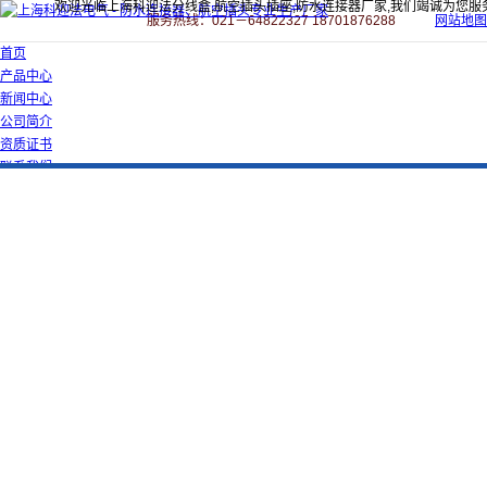
欢迎光临上海科迎法分线盒,航空插头插座,防水连接器厂家,我们竭诚为您服
服务热线：021－64822327 18701876288
网站地图
首页
产品中心
新闻中心
公司简介
资质证书
联系我们