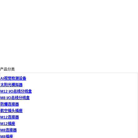
产品分类
AI视觉检测设备
太阳光模拟器
M12 I/O总线分线盒
M8 I/O总线分线盒
防爆连接器
航空插头插座
M12连接器
M12插座
M8连接器
M8插座