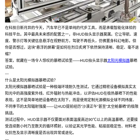
在科技日新月异的今天，汽车早已不是单纯的代步工具，而是承载智能化体验的
科技平台。其中最具未来感的配置之一，非HUD抬头显示器莫属。它让导航、速
度、警示灯等关键信息悬浮在视野前方，驾驶不再低头，仿佛置身科幻电影。但
你是否想过，这块“悬浮的屏幕”是如何在烈日炙烤下依然保持清晰、稳定、毫不退
缩？
答案，就藏在一场令人惊叹的暴晒试验里——HUD抬头显示器
太阳光模拟器
暴晒
试验。
---
什么是太阳光模拟器暴晒试验？
太阳光模拟器暴晒试验是一种极端环境耐久性测试，它通过精密设备模拟真实太
阳光中的高强度紫外线、红外辐射与热能冲击，以评估HUD在极热暴晒下的性能
表现。这不是简单地把设备晒在太阳下，而是使用定制光源模拟全球不同纬度、
不同季节的太阳辐射强度——让HUD提前经历“沙漠正午”甚至“太空舱暴晒”的极限
挑战。
测试过程中，HUD显示器不仅要面对表面温度高达90℃以上的高温暴晒，还要接
受连续数小时乃至数天的循环照射，以验证其光学性能、粘接层稳定性、材料老
化抗性及显示清晰度是否出现异常或退化。
---