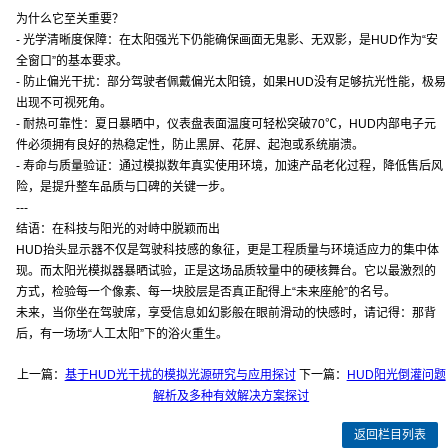
为什么它至关重要？
- 光学清晰度保障：在太阳强光下仍能确保画面无鬼影、无双影，是HUD作为“安
全窗口”的基本要求。
- 防止偏光干扰：部分驾驶者佩戴偏光太阳镜，如果HUD没有足够抗光性能，极易
出现不可视死角。
- 耐热可靠性：夏日暴晒中，仪表盘表面温度可轻松突破70℃，HUD内部电子元
件必须拥有良好的热稳定性，防止黑屏、花屏、起泡或系统崩溃。
- 寿命与质量验证：通过模拟数年真实使用环境，加速产品老化过程，降低售后风
险，是提升整车品质与口碑的关键一步。
---
结语：在科技与阳光的对峙中脱颖而出
HUD抬头显示器不仅是驾驶科技感的象征，更是工程质量与环境适应力的集中体
现。而太阳光模拟器暴晒试验，正是这场品质较量中的硬核舞台。它以最激烈的
方式，检验每一个像素、每一块胶层是否真正配得上“未来座舱”的名号。
未来，当你坐在驾驶席，享受信息如幻影般在眼前滑动的快感时，请记得：那背
后，有一场场“人工太阳”下的浴火重生。
上一篇：
基于HUD光干扰的模拟光源研究与应用探讨
下一篇：
HUD阳光倒灌问题
解析及多种有效解决方案探讨
返回栏目列表