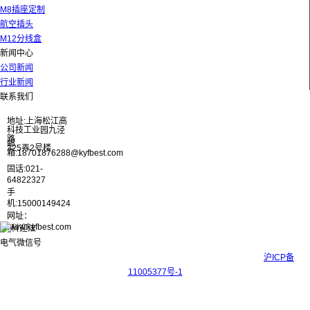
M8插座定制
航空插头
M12分线盒
新闻中心
公司新闻
行业新闻
联系我们
地址:上海松江高
科技工业园九泾
路
邮
325弄2号楼
箱:18701876288@kyfbest.com
固话:021-
64822327
手
机:15000149424
网址：
www.kyfbest.com
Copyright © 2017-2026 上海科迎法电气科技有限公司 ICP备案号：
沪ICP备
11005377号-1