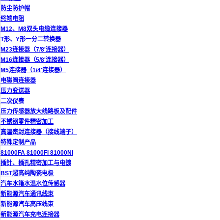
防尘防护帽
终端电阻
M12、M8双头电缆连接器
T形、Y形一分二转换器
M23连接器（7/8'连接器）
M16连接器（5/8'连接器）
M5连接器（1/4'连接器）
电磁阀连接器
压力变送器
二次仪表
压力传感器放大线路板及配件
不锈钢零件精密加工
高温密封连接器（接线端子）
特殊定制产品
81000FA 81000FI 81000NI
插针、插孔精密加工与电镀
BST超高纯陶瓷电极
汽车水箱水温水位传感器
新能源汽车通讯线束
新能源汽车高压线束
新能源汽车充电连接器