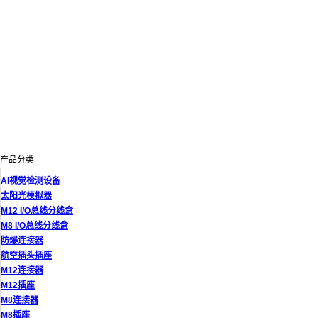
产品分类
AI视觉检测设备
太阳光模拟器
M12 I/O总线分线盒
M8 I/O总线分线盒
防爆连接器
航空插头插座
M12连接器
M12插座
M8连接器
M8插座