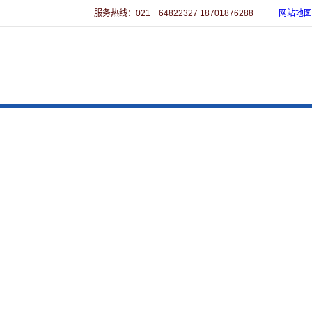
服务热线：021－64822327 18701876288
网站地图