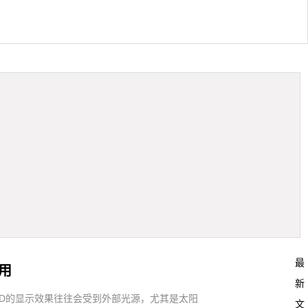
最
用
新
D的显示效果往往会受到外部光源，尤其是太阳
文