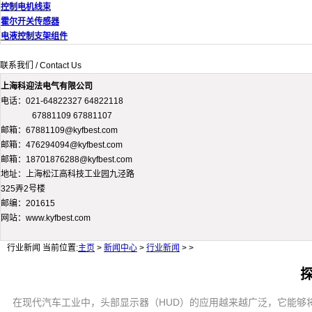
控制电机线束
霍尔开关传感器
电液控制支架组件
联系我们 / Contact Us
上海科迎法电气有限公司
电话：021-64822327 64822118
67881109 67881107
邮箱：67881109@kyfbest.com
邮箱：476294094@kyfbest.com
邮箱：18701876288@kyfbest.com
地址：上海松江高科技工业园九泾路
325弄2号楼
邮编：201615
网站：www.kyfbest.com
行业新闻
当前位置:
主页
>
新闻中心
>
行业新闻
> >
在现代汽车工业中，头部显示器（HUD）的应用越来越广泛，它能够