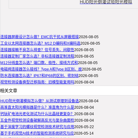
HUD阳光倒灌试验阳光模拟
连接器屏蔽设计怎么做？EMC抗干扰从屏蔽搭接
2026-08-05
工业以太网连接器怎么选？M12 D编码和X编码选
2026-08-05
连接器接触不良怎么排查？信号丢失、间歇性
2026-08-05
连接器定制厂家怎么选？非标连接器定制流程
2026-08-05
M12分线盒怎么选？端口数、极性、接线方式和
2026-08-05
电磁阀连接器怎么接线？Type A和Type B区别、故
2026-08-05
防水连接器怎么选？IP67和IP68的区别、密封结
2026-08-05
视觉检测设备换型迁移指南：旧模型能复用吗
2026-08-04
相关文章
HUD阳光倒灌模拟怎么做？从测试原理到设备选
2026-08-04
高准直太阳光模拟器是什么？准直角为什么是
2026-08-04
钙钛矿电池光老化测试为什么比晶硅更复杂？
2026-08-04
五金件视觉检测设备破解高反光与复杂曲面检
2026-08-04
基于深度学习的螺纹视觉检测技术研究与应用
2026-05-22
基于手机视觉AI技术的智能检测系统研究与应
2026-05-14