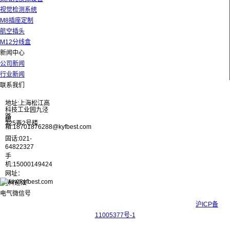
视觉检测系统
M8插座定制
航空插头
M12分线盒
新闻中心
公司新闻
行业新闻
联系我们
地址:上海松江高
科技工业园九泾
路
邮
325弄2号楼
箱:18701876288@kyfbest.com
固话:021-
64822327
手
机:15000149424
网址：
www.kyfbest.com
Copyright © 2017-2026 上海科迎法电气科技有限公司 ICP备案号：
沪ICP备
11005377号-1