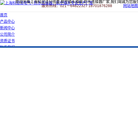
欢迎光临上海科迎法分线盒,航空插头插座,防水连接器厂家,我们竭诚为您服
服务热线：021－64822327 18701876288
网站地图
首页
产品中心
新闻中心
公司简介
资质证书
联系我们