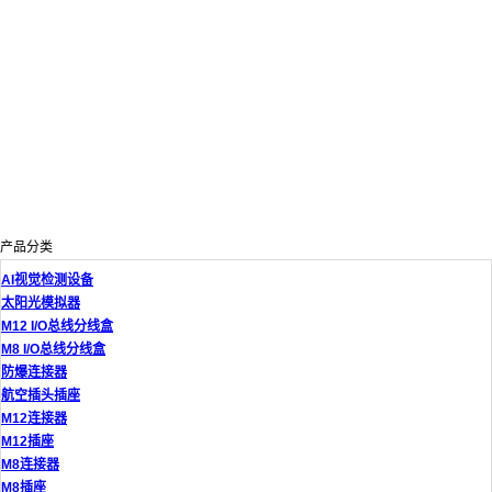
产品分类
AI视觉检测设备
太阳光模拟器
M12 I/O总线分线盒
M8 I/O总线分线盒
防爆连接器
航空插头插座
M12连接器
M12插座
M8连接器
M8插座