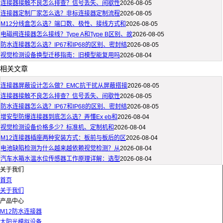
连接器接触不良怎么排查？信号丢失、间歇性
2026-08-05
连接器定制厂家怎么选？非标连接器定制流程
2026-08-05
M12分线盒怎么选？端口数、极性、接线方式和
2026-08-05
电磁阀连接器怎么接线？Type A和Type B区别、故
2026-08-05
防水连接器怎么选？IP67和IP68的区别、密封结
2026-08-05
视觉检测设备换型迁移指南：旧模型能复用吗
2026-08-04
相关文章
连接器屏蔽设计怎么做？EMC抗干扰从屏蔽搭接
2026-08-05
连接器接触不良怎么排查？信号丢失、间歇性
2026-08-05
防水连接器怎么选？IP67和IP68的区别、密封结
2026-08-05
增安型防爆连接器到底怎么选？弄懂Ex eb和
2026-08-04
视觉检测设备价格多少？标准机、定制机和
2026-08-04
M12连接器插座两种安装方式：板前与板后的区
2026-08-04
电池缺陷检测为什么越来越依赖视觉检测？从
2026-08-04
汽车水箱水温水位传感器工作原理详解：选型
2026-08-04
关于我们
首页
关于我们
产品中心
M12防水连接器
太阳光模拟设备