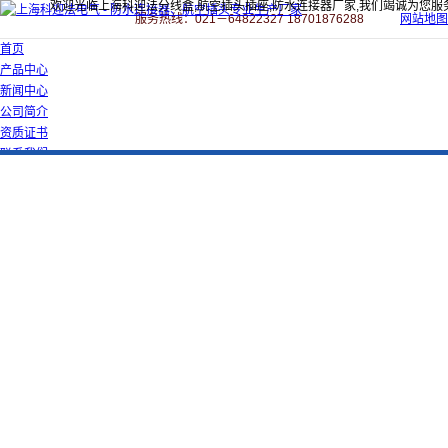
欢迎光临上海科迎法分线盒,航空插头插座,防水连接器厂家,我们竭诚为您服
服务热线：021－64822327 18701876288
网站地图
首页
产品中心
新闻中心
公司简介
资质证书
联系我们