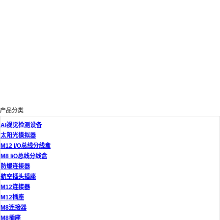
产品分类
AI视觉检测设备
太阳光模拟器
M12 I/O总线分线盒
M8 I/O总线分线盒
防爆连接器
航空插头插座
M12连接器
M12插座
M8连接器
M8插座