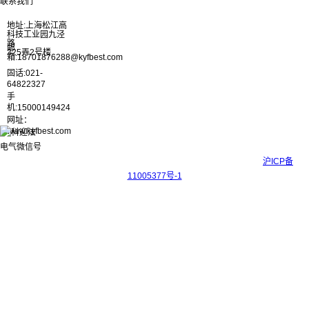
联系我们
地址:上海松江高
科技工业园九泾
路
邮
325弄2号楼
箱:18701876288@kyfbest.com
固话:021-
64822327
手
机:15000149424
网址：
www.kyfbest.com
Copyright © 2017-2026 上海科迎法电气科技有限公司 ICP备案号：
沪ICP备
11005377号-1