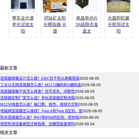
整车全光谱
钙钛矿太阳
单晶电池片
大面积机翼
老化试验太
光模拟器,光
3A级稳态准
光照测试太
阳
谱
直太
阳
最新文章
连接器屏蔽设计怎么做？EMC抗干扰从屏蔽搭接
2026-08-05
工业以太网连接器怎么选？M12 D编码和X编码选
2026-08-05
连接器接触不良怎么排查？信号丢失、间歇性
2026-08-05
连接器定制厂家怎么选？非标连接器定制流程
2026-08-05
M12分线盒怎么选？端口数、极性、接线方式和
2026-08-05
电磁阀连接器怎么接线？Type A和Type B区别、故
2026-08-05
防水连接器怎么选？IP67和IP68的区别、密封结
2026-08-05
视觉检测设备换型迁移指南：旧模型能复用吗
2026-08-04
相关文章