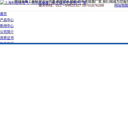
欢迎光临上海科迎法分线盒,航空插头插座,防水连接器厂家,我们竭诚为您服
服务热线：021－64822327 18701876288
网站地图
首页
产品中心
新闻中心
公司简介
资质证书
联系我们