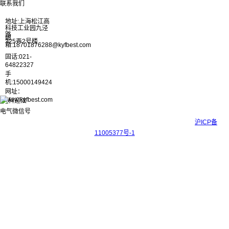
联系我们
地址:上海松江高
科技工业园九泾
路
邮
325弄2号楼
箱:18701876288@kyfbest.com
固话:021-
64822327
手
机:15000149424
网址：
www.kyfbest.com
Copyright © 2017-2026 上海科迎法电气科技有限公司 ICP备案号：
沪ICP备
11005377号-1