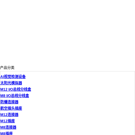
产品分类
AI视觉检测设备
太阳光模拟器
M12 I/O总线分线盒
M8 I/O总线分线盒
防爆连接器
航空插头插座
M12连接器
M12插座
M8连接器
M8插座