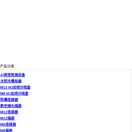
产品分类
AI视觉检测设备
太阳光模拟器
M12 I/O总线分线盒
M8 I/O总线分线盒
防爆连接器
航空插头插座
M12连接器
M12插座
M8连接器
M8插座