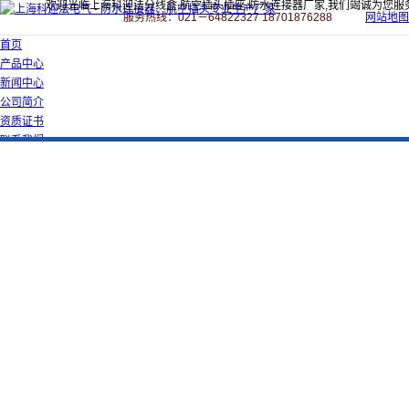
欢迎光临上海科迎法分线盒,航空插头插座,防水连接器厂家,我们竭诚为您服
服务热线：021－64822327 18701876288
网站地图
首页
产品中心
新闻中心
公司简介
资质证书
联系我们