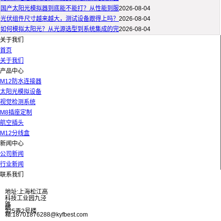
国产太阳光模拟器到底能不能打？从性能到服
2026-08-04
光伏组件尺寸越来越大，测试设备跟得上吗？
2026-08-04
如何模拟太阳光？从光源选型到系统集成的完
2026-08-04
关于我们
首页
关于我们
产品中心
M12防水连接器
太阳光模拟设备
视觉检测系统
M8插座定制
航空插头
M12分线盒
新闻中心
公司新闻
行业新闻
联系我们
地址:上海松江高
科技工业园九泾
路
邮
325弄2号楼
箱:18701876288@kyfbest.com