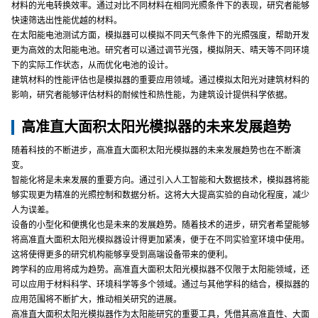
材料的光电转换效率。通过对比不同材料在相同光照条件下的表现，研究者能够
快速筛选出性能优越的材料。
在太阳能电池测试方面，模拟器可以模拟不同天气条件下的光照强度，帮助开发
更为高效的太阳能电池。研究者可以通过调节光强，模拟阴天、晴天等不同环境
下的实际工作状态，从而优化电池的设计。
建筑材料的性能评估也是模拟器的重要应用领域。通过模拟太阳光对建筑材料的
影响，研究者能够评估材料的耐候性和热性能，为建筑设计提供科学依据。
高准直大面积太阳光模拟器的未来发展趋势
随着科技的不断进步，高准直大面积太阳光模拟器的未来发展趋势也在不断演
变。
智能化将是未来发展的重要方向。通过引入人工智能和大数据技术，模拟器将能
够实现更为精准的光照控制和数据分析。这将大大提高实验的自动化程度，减少
人为误差。
设备的小型化和便携化也是未来的发展趋势。随着技术的进步，研究者希望能够
将高准直大面积太阳光模拟器设计得更加紧凑，便于在不同实验室环境中使用。
这将使得更多的研究机构能够享受到高端设备带来的便利。
跨学科的应用将成为趋势。高准直大面积太阳光模拟器不仅限于太阳能领域，还
可以应用于材料科学、环境科学等多个领域。通过与其他学科的结合，模拟器的
应用范围将不断扩大，推动相关研究的进展。
高准直大面积太阳光模拟器作为太阳能研究的重要工具，凭借其高准直性、大面