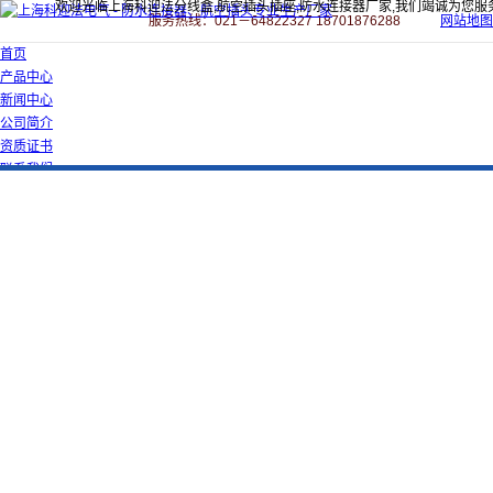
欢迎光临上海科迎法分线盒,航空插头插座,防水连接器厂家,我们竭诚为您服
服务热线：021－64822327 18701876288
网站地图
首页
产品中心
新闻中心
公司简介
资质证书
联系我们