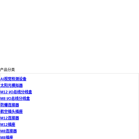
产品分类
AI视觉检测设备
太阳光模拟器
M12 I/O总线分线盒
M8 I/O总线分线盒
防爆连接器
航空插头插座
M12连接器
M12插座
M8连接器
M8插座