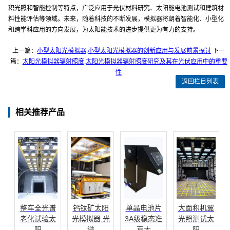
积光照和智能控制等特点，广泛应用于光伏材料研究、太阳能电池测试和建筑材
料性能评估等领域。未来，随着科技的不断发展，模拟器将朝着智能化、小型化
和跨学科应用的方向发展，为太阳能技术的进步提供更为有力的支持。
上一篇：
小型太阳光模拟器,小型太阳光模拟器的创新应用与发展前景探讨
下一
篇：
太阳光模拟器辐射照度,太阳光模拟器辐射照度研究及其在光伏应用中的重要
性
返回栏目列表
相关推荐产品
整车全光谱
钙钛矿太阳
单晶电池片
大面积机翼
老化试验太
光模拟器,光
3A级稳态准
光照测试太
阳
谱
直太
阳