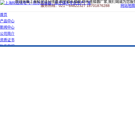
欢迎光临上海科迎法分线盒,航空插头插座,防水连接器厂家,我们竭诚为您服
服务热线：021－64822327 18701876288
网站地图
首页
产品中心
新闻中心
公司简介
资质证书
联系我们