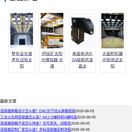
整车全光谱
钙钛矿太阳
单晶电池片
大面积机翼
老化试验太
光模拟器,光
3A级稳态准
光照测试太
阳
谱
直太
阳
最新文章
连接器屏蔽设计怎么做？EMC抗干扰从屏蔽搭接
2026-08-05
工业以太网连接器怎么选？M12 D编码和X编码选
2026-08-05
连接器接触不良怎么排查？信号丢失、间歇性
2026-08-05
连接器定制厂家怎么选？非标连接器定制流程
2026-08-05