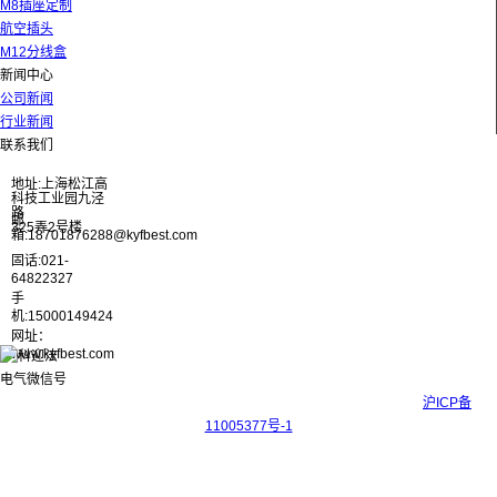
M8插座定制
航空插头
M12分线盒
新闻中心
公司新闻
行业新闻
联系我们
地址:上海松江高
科技工业园九泾
路
邮
325弄2号楼
箱:18701876288@kyfbest.com
固话:021-
64822327
手
机:15000149424
网址：
www.kyfbest.com
Copyright © 2017-2026 上海科迎法电气科技有限公司 ICP备案号：
沪ICP备
11005377号-1