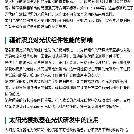
辐射照度的测量是太阳光模拟器的重要指标之一。通常使用辐射计来测量光照强
度，确保模拟器输出的光照强度符合国际标准，如IEC 60904等。这些标准规定了
光伏组件测试所需的光照条件，以确保不同实验室之间的结果可比性。
太阳光模拟器的性能还受到环境因素的影响，例如温度和湿度。实验室环境的控
制对于确保测试结果的准确性至关重要。
辐射照度对光伏组件性能的影响
辐射照度是影响光伏组件性能的关键因素之一。光伏组件的转换效率直接与入射
光的强度和质量相关，因此在测试过程中，准确的辐射照度测量至关重要。
光伏组件的输出功率与光照强度呈正相关关系。当辐射照度增加时，光伏组件能
够吸收更多的光能，从而提高电流输出。这一特性使得在不同的光照条件下进行
测试成为必要，帮助研究人员了解组件在实际应用中的表现。
辐射照度的均匀性也会影响光伏组件的性能。如果模拟器输出的光照强度不均
匀，可能导致测试结果的偏差。确保辐射照度的均匀分布是进行光伏组件性能评
估的前提。
辐射照度的波长分布同样重要。不同波长的光对光伏材料的吸收效率不同，合理
的光谱设计可以帮助研究人员优化材料的性能，提高光伏组件的整体效率。
太阳光模拟器在光伏研发中的应用
太阳光模拟器在光伏研发中扮演着不可或缺的角色。它不仅用于新材料的测试，