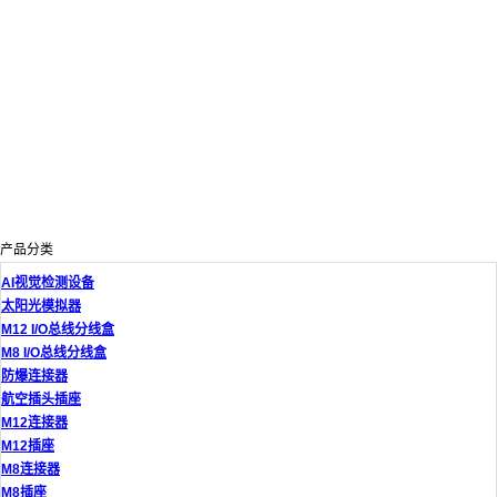
产品分类
AI视觉检测设备
太阳光模拟器
M12 I/O总线分线盒
M8 I/O总线分线盒
防爆连接器
航空插头插座
M12连接器
M12插座
M8连接器
M8插座