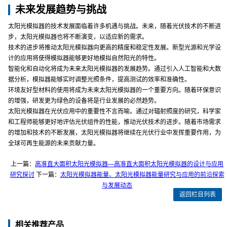
未来发展趋势与挑战
太阳光模拟器的技术发展面临着许多机遇与挑战。未来，随着光伏技术的不断进
步，太阳光模拟器也将不断演变，以适应新的需求。
技术的进步将推动太阳光模拟器向更高的精度和稳定性发展。新型光源和光学设
计的应用将使得模拟器能够更好地模拟自然阳光的特性。
智能化和自动化将成为未来太阳光模拟器的发展趋势。通过引入人工智能和大数
据分析，模拟器能够实时调整光照条件，提高测试的效率和准确性。
环境友好型材料的使用将成为未来太阳光模拟器的一个重要方向。随着环保意识
的增强，研发更为绿色的设备将是行业发展的必然趋势。
太阳光模拟器在光伏应用中的重要性不言而喻。通过对辐射照度的研究，科学家
和工程师能够更好地评估光伏组件的性能，推动光伏技术的进步。随着市场需求
的增加和技术的不断发展，太阳光模拟器将继续在光伏行业中发挥重要作用，为
全球可再生能源的未来贡献力量。
上一篇：
高准直大面积太阳光模拟器—高准直大面积太阳光模拟器的设计与应用
研究探讨
下一篇：
太阳光模拟器能量、太阳光模拟器能量研究与应用的前沿探索
与发展动态
返回栏目列表
相关推荐产品