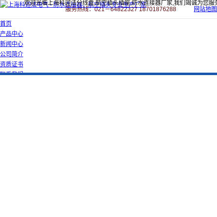
欢迎光临上海科迎法分线盒,航空插头插座,防水连接器厂家,我们竭诚为您服
服务热线：021－64822327 18701876288
网站地图
首页
产品中心
新闻中心
公司简介
资质证书
联系我们