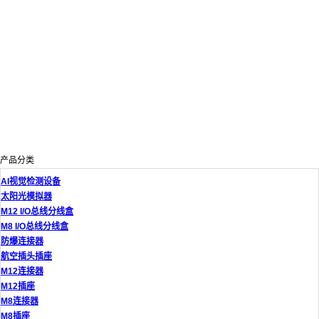
产品分类
AI视觉检测设备
太阳光模拟器
M12 I/O总线分线盒
M8 I/O总线分线盒
防爆连接器
航空插头插座
M12连接器
M12插座
M8连接器
M8插座