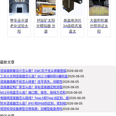
整车全光谱
钙钛矿太阳
单晶电池片
大面积机翼
老化试验太
光模拟器,光
3A级稳态准
光照测试太
阳
谱
直太
阳
最新文章
连接器屏蔽设计怎么做？EMC抗干扰从屏蔽搭接
2026-08-05
工业以太网连接器怎么选？M12 D编码和X编码选
2026-08-05
连接器接触不良怎么排查？信号丢失、间歇性
2026-08-05
连接器定制厂家怎么选？非标连接器定制流程
2026-08-05
M12分线盒怎么选？端口数、极性、接线方式和
2026-08-05
电磁阀连接器怎么接线？Type A和Type B区别、故
2026-08-05
防水连接器怎么选？IP67和IP68的区别、密封结
2026-08-05
视觉检测设备换型迁移指南：旧模型能复用吗
2026-08-04