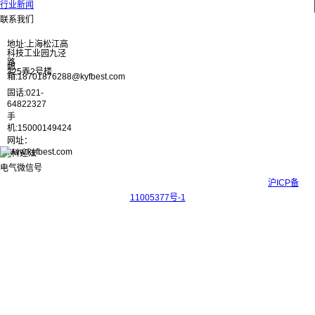
行业新闻
联系我们
地址:上海松江高
科技工业园九泾
路
邮
325弄2号楼
箱:18701876288@kyfbest.com
固话:021-
64822327
手
机:15000149424
网址：
www.kyfbest.com
Copyright © 2017-2026 上海科迎法电气科技有限公司 ICP备案号：
沪ICP备
11005377号-1