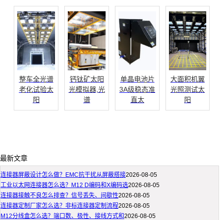
整车全光谱
钙钛矿太阳
单晶电池片
大面积机翼
老化试验太
光模拟器,光
3A级稳态准
光照测试太
阳
谱
直太
阳
最新文章
连接器屏蔽设计怎么做？EMC抗干扰从屏蔽搭接
2026-08-05
工业以太网连接器怎么选？M12 D编码和X编码选
2026-08-05
连接器接触不良怎么排查？信号丢失、间歇性
2026-08-05
连接器定制厂家怎么选？非标连接器定制流程
2026-08-05
M12分线盒怎么选？端口数、极性、接线方式和
2026-08-05