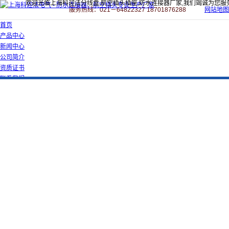
欢迎光临上海科迎法分线盒,航空插头插座,防水连接器厂家,我们竭诚为您服
服务热线：021－64822327 18701876288
网站地图
首页
产品中心
新闻中心
公司简介
资质证书
联系我们