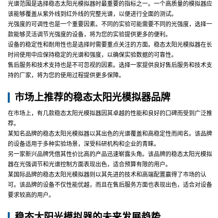
光谱范围是选择稳态太阳光模拟器时最重要的指标之一。一个高质量的模拟器应
该能够覆盖从紫外线到红外线的完整光谱，以便进行全面的测试。
光强度的可调性也是一个重要因素。不同的实验可能需要不同的光强度，选择一
款能够灵活调节光强度的设备，将为您的实验提供更多的便利。
设备的稳定性和耐用性也是选择时需要重点关注的方面。稳态太阳光模拟器在长
时间使用中应保持稳定的光谱和强度，以确保实验数据的可靠性。
售后服务和技术支持也是不可忽视的因素。选择一家提供良好售后服务和技术支
持的厂家，将为您的使用过程提供更多保障。
市场上推荐的稳态太阳光模拟器品牌
在市场上，有几款稳态太阳光模拟器因其卓越的性能和良好的口碑而受到广泛推
荐。
某知名品牌的稳态太阳光模拟器以其出色的光谱覆盖和高稳定性而闻名。该品牌
的设备适用于多种实验场景，深受科研机构和企业的青睐。
另一家新兴品牌凭借其性价比高的产品迅速崭露头角。该品牌的稳态太阳光模拟
器在光强调节和光谱控制方面表现出色，适合预算有限的用户。
某国际品牌的稳态太阳光模拟器则以其先进的技术和高端配置赢得了市场的认
可。该品牌的设备不仅性能优越，而且在售后服务方面也表现出色，适合对设备
要求较高的用户。
稳态太阳光模拟器的未来发展趋势