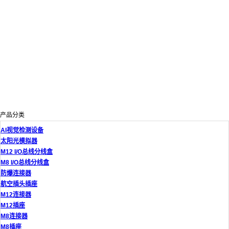
产品分类
AI视觉检测设备
太阳光模拟器
M12 I/O总线分线盒
M8 I/O总线分线盒
防爆连接器
航空插头插座
M12连接器
M12插座
M8连接器
M8插座