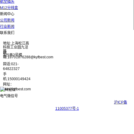
航空插头
M12分线盒
新闻中心
公司新闻
行业新闻
联系我们
地址:上海松江高
科技工业园九泾
路
邮
325弄2号楼
箱:18701876288@kyfbest.com
固话:021-
64822327
手
机:15000149424
网址：
www.kyfbest.com
Copyright © 2017-2026 上海科迎法电气科技有限公司 ICP备案号：
沪ICP备
11005377号-1