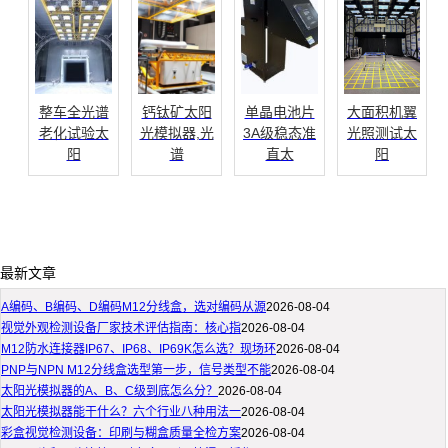
整车全光谱
钙钛矿太阳
单晶电池片
大面积机翼
老化试验太
光模拟器,光
3A级稳态准
光照测试太
阳
谱
直太
阳
最新文章
A编码、B编码、D编码M12分线盒，选对编码从源
2026-08-04
视觉外观检测设备厂家技术评估指南：核心指
2026-08-04
M12防水连接器IP67、IP68、IP69K怎么选？现场环
2026-08-04
PNP与NPN M12分线盒选型第一步，信号类型不能
2026-08-04
太阳光模拟器的A、B、C级到底怎么分？
2026-08-04
太阳光模拟器能干什么？六个行业八种用法一
2026-08-04
彩盒视觉检测设备：印刷与糊盒质量全检方案
2026-08-04