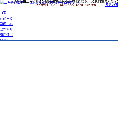
欢迎光临上海科迎法分线盒,航空插头插座,防水连接器厂家,我们竭诚为您服
服务热线：021－64822327 18701876288
网站地图
首页
产品中心
新闻中心
公司简介
资质证书
联系我们