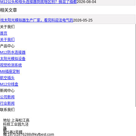
M12公头和母头连接器到底啥区别？搞混了插都
2026-08-04
相关文章
找太阳光模拟器生产厂家，看完科迎法电气的
2026-05-25
关于我们
首页
关于我们
产品中心
M12防水连接器
太阳光模拟设备
视觉检测系统
M8插座定制
航空插头
M12分线盒
新闻中心
公司新闻
行业新闻
联系我们
地址:上海松江高
科技工业园九泾
路
邮
325弄2号楼
箱:18701876288@kyfbest.com