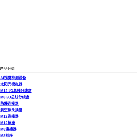
产品分类
AI视觉检测设备
太阳光模拟器
M12 I/O总线分线盒
M8 I/O总线分线盒
防爆连接器
航空插头插座
M12连接器
M12插座
M8连接器
M8插座