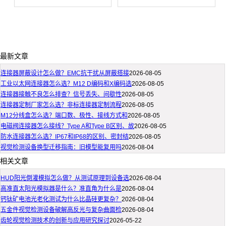
最新文章
连接器屏蔽设计怎么做？EMC抗干扰从屏蔽搭接
2026-08-05
工业以太网连接器怎么选？M12 D编码和X编码选
2026-08-05
连接器接触不良怎么排查？信号丢失、间歇性
2026-08-05
连接器定制厂家怎么选？非标连接器定制流程
2026-08-05
M12分线盒怎么选？端口数、极性、接线方式和
2026-08-05
电磁阀连接器怎么接线？Type A和Type B区别、故
2026-08-05
防水连接器怎么选？IP67和IP68的区别、密封结
2026-08-05
视觉检测设备换型迁移指南：旧模型能复用吗
2026-08-04
相关文章
HUD阳光倒灌模拟怎么做？从测试原理到设备选
2026-08-04
高准直太阳光模拟器是什么？准直角为什么是
2026-08-04
钙钛矿电池光老化测试为什么比晶硅更复杂？
2026-08-04
五金件视觉检测设备破解高反光与复杂曲面检
2026-08-04
齿轮视觉检测技术的创新与应用研究探讨
2026-05-22