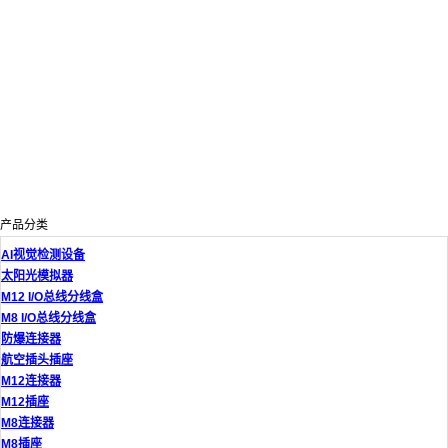
产品分类
AI视觉检测设备
太阳光模拟器
M12 I/O总线分线盒
M8 I/O总线分线盒
防爆连接器
航空插头插座
M12连接器
M12插座
M8连接器
M8插座