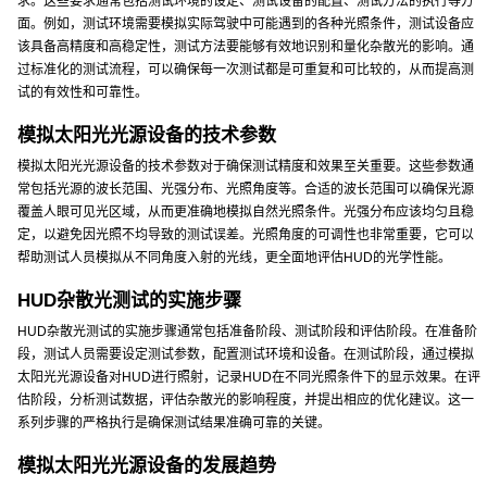
求。这些要求通常包括测试环境的设定、测试设备的配置、测试方法的执行等方
面。例如，测试环境需要模拟实际驾驶中可能遇到的各种光照条件，测试设备应
该具备高精度和高稳定性，测试方法要能够有效地识别和量化杂散光的影响。通
过标准化的测试流程，可以确保每一次测试都是可重复和可比较的，从而提高测
试的有效性和可靠性。
模拟太阳光光源设备的技术参数
模拟太阳光光源设备的技术参数对于确保测试精度和效果至关重要。这些参数通
常包括光源的波长范围、光强分布、光照角度等。合适的波长范围可以确保光源
覆盖人眼可见光区域，从而更准确地模拟自然光照条件。光强分布应该均匀且稳
定，以避免因光照不均导致的测试误差。光照角度的可调性也非常重要，它可以
帮助测试人员模拟从不同角度入射的光线，更全面地评估HUD的光学性能。
HUD杂散光测试的实施步骤
HUD杂散光测试的实施步骤通常包括准备阶段、测试阶段和评估阶段。在准备阶
段，测试人员需要设定测试参数，配置测试环境和设备。在测试阶段，通过模拟
太阳光光源设备对HUD进行照射，记录HUD在不同光照条件下的显示效果。在评
估阶段，分析测试数据，评估杂散光的影响程度，并提出相应的优化建议。这一
系列步骤的严格执行是确保测试结果准确可靠的关键。
模拟太阳光光源设备的发展趋势