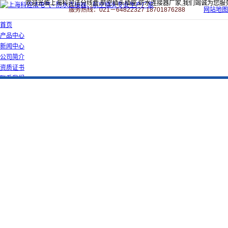
欢迎光临上海科迎法分线盒,航空插头插座,防水连接器厂家,我们竭诚为您服
服务热线：021－64822327 18701876288
网站地图
首页
产品中心
新闻中心
公司简介
资质证书
联系我们