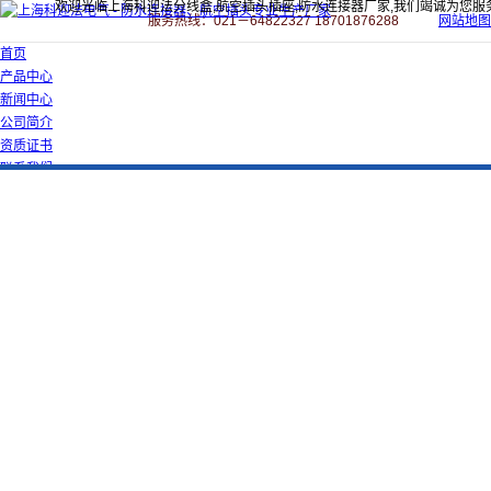
欢迎光临上海科迎法分线盒,航空插头插座,防水连接器厂家,我们竭诚为您服
服务热线：021－64822327 18701876288
网站地图
首页
产品中心
新闻中心
公司简介
资质证书
联系我们