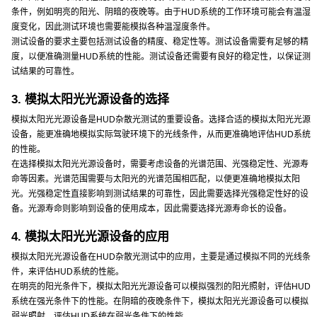
条件，例如明亮的阳光、阴暗的夜晚等。由于HUD系统的工作环境可能会有温湿
度变化，因此测试环境也需要能模拟各种温湿度条件。
测试设备的要求主要包括测试设备的精度、稳定性等。测试设备需要有足够的精
度，以便准确测量HUD系统的性能。测试设备还需要有良好的稳定性，以保证测
试结果的可靠性。
3. 模拟太阳光光源设备的选择
模拟太阳光光源设备是HUD杂散光测试的重要设备。选择合适的模拟太阳光光源
设备，能更准确地模拟实际驾驶环境下的光线条件，从而更准确地评估HUD系统
的性能。
在选择模拟太阳光光源设备时，需要考虑设备的光谱范围、光强稳定性、光源寿
命等因素。光谱范围需要与太阳光的光谱范围相匹配，以便更准确地模拟太阳
光。光强稳定性直接影响到测试结果的可靠性，因此需要选择光强稳定性好的设
备。光源寿命则影响到设备的使用成本，因此需要选择光源寿命长的设备。
4. 模拟太阳光光源设备的应用
模拟太阳光光源设备在HUD杂散光测试中的应用，主要是通过模拟不同的光线条
件，来评估HUD系统的性能。
在明亮的阳光条件下，模拟太阳光光源设备可以模拟强烈的阳光照射，评估HUD
系统在强光条件下的性能。在阴暗的夜晚条件下，模拟太阳光光源设备可以模拟
弱光照射，评估HUD系统在弱光条件下的性能。