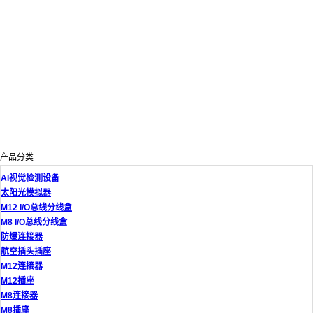
产品分类
AI视觉检测设备
太阳光模拟器
M12 I/O总线分线盒
M8 I/O总线分线盒
防爆连接器
航空插头插座
M12连接器
M12插座
M8连接器
M8插座