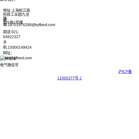
地址:上海松江高
科技工业园九泾
路
邮
325弄2号楼
箱:18701876288@kyfbest.com
固话:021-
64822327
手
机:15000149424
网址：
www.kyfbest.com
Copyright © 2017-2026 上海科迎法电气科技有限公司 ICP备案号：
沪ICP备
11005377号-1