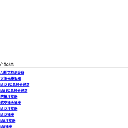
产品分类
AI视觉检测设备
太阳光模拟器
M12 I/O总线分线盒
M8 I/O总线分线盒
防爆连接器
航空插头插座
M12连接器
M12插座
M8连接器
M8插座