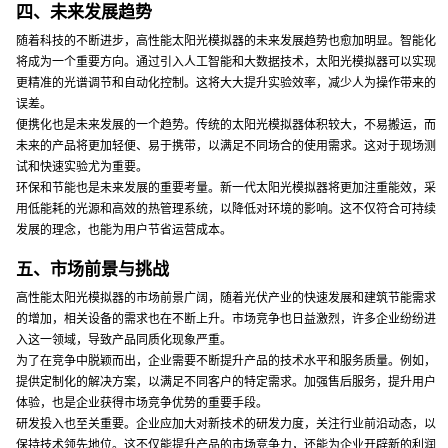
四、未来发展趋势
随着科技的不断进步，高性能太阳光模拟器的未来发展趋势也愈加明显。智能化
将成为一个重要方向。通过引入人工智能和大数据技术，太阳光模拟器可以实现
更精准的光谱调节和自动化控制。这将大大提升实验效率，减少人为操作带来的
误差。
便携化也是未来发展的一个趋势。传统的太阳光模拟器体积较大，不易搬运，而
未来的产品将更加轻便、易于携带，以满足不同场合的使用需求。这对于现场测
试和快速实验尤为重要。
环保和节能也是未来发展的重要考量。新一代太阳光模拟器将更加注重能效，采
用低能耗的光源和高效的热管理系统，以降低对环境的影响。这不仅符合可持续
发展的理念，也能为用户节省运营成本。
五、市场前景与挑战
高性能太阳光模拟器的市场前景广阔，随着光伏产业的快速发展和建筑节能需求
的增加，相关设备的需求也在不断上升。市场竞争也日益激烈，许多企业纷纷进
入这一领域，导致产品同质化现象严重。
为了在竞争中脱颖而出，企业需要不断提升产品的技术水平和服务质量。例如，
提供定制化的解决方案，以满足不同客户的特定需求。加强售后服务，提升用户
体验，也是企业获得市场竞争优势的重要手段。
研发投入也至关重要。企业应加大对新技术的研发力度，关注行业前沿动态，以
保持技术领先地位。这不仅能提升产品的市场竞争力，还能为企业开辟新的利润