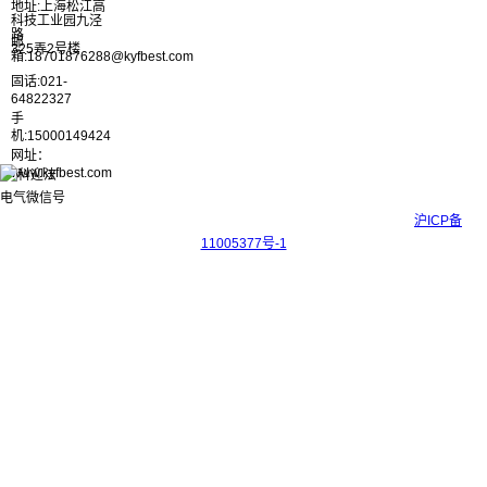
地址:上海松江高
科技工业园九泾
路
邮
325弄2号楼
箱:18701876288@kyfbest.com
固话:021-
64822327
手
机:15000149424
网址：
www.kyfbest.com
Copyright © 2017-2026 上海科迎法电气科技有限公司 ICP备案号：
沪ICP备
11005377号-1