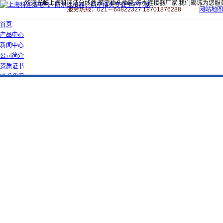
欢迎光临上海科迎法分线盒,航空插头插座,防水连接器厂家,我们竭诚为您服
服务热线：021－64822327 18701876288
网站地图
首页
产品中心
新闻中心
公司简介
资质证书
联系我们