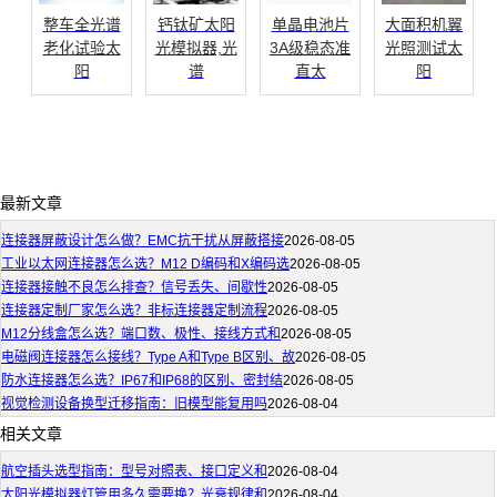
整车全光谱
钙钛矿太阳
单晶电池片
大面积机翼
老化试验太
光模拟器,光
3A级稳态准
光照测试太
阳
谱
直太
阳
最新文章
连接器屏蔽设计怎么做？EMC抗干扰从屏蔽搭接
2026-08-05
工业以太网连接器怎么选？M12 D编码和X编码选
2026-08-05
连接器接触不良怎么排查？信号丢失、间歇性
2026-08-05
连接器定制厂家怎么选？非标连接器定制流程
2026-08-05
M12分线盒怎么选？端口数、极性、接线方式和
2026-08-05
电磁阀连接器怎么接线？Type A和Type B区别、故
2026-08-05
防水连接器怎么选？IP67和IP68的区别、密封结
2026-08-05
视觉检测设备换型迁移指南：旧模型能复用吗
2026-08-04
相关文章
航空插头选型指南：型号对照表、接口定义和
2026-08-04
太阳光模拟器灯管用多久需要换？光衰规律和
2026-08-04