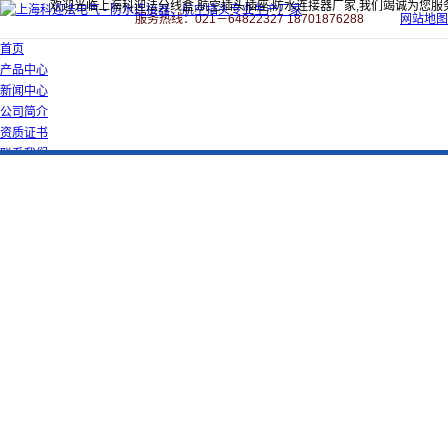
欢迎光临上海科迎法分线盒,航空插头插座,防水连接器厂家,我们竭诚为您服
服务热线：021－64822327 18701876288
网站地图
首页
产品中心
新闻中心
公司简介
资质证书
联系我们