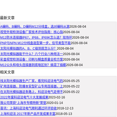
最新文章
A编码、B编码、D编码M12分线盒，选对编码从源
2026-08-04
视觉外观检测设备厂家技术评估指南：核心指
2026-08-04
M12防水连接器IP67、IP68、IP69K怎么选？现场环
2026-08-04
PNP与NPN M12分线盒选型第一步，信号类型不能
2026-08-04
太阳光模拟器的A、B、C级到底怎么分？
2026-08-04
太阳光模拟器能干什么？六个行业八种用法一
2026-08-04
彩盒视觉检测设备：印刷与糊盒质量全检方案
2026-08-04
M12公头和母头连接器到底啥区别？搞混了插都
2026-08-04
相关文章
找太阳光模拟器生产厂家，看完科迎法电气的
2026-05-25
矿用连接器，防爆本安型矿山专用连接器，上
2026-05-22
在太阳光模拟器这条路上，科迎法电气走得不
2026-05-22
2022年度科迎法电气十大发展成果
2023-02-16
我公司荣获“上海市专精特新”荣誉
2020-01-14
喜讯：上海科迎法电气顺利通过环评验收
2018-12-13
上海科迎法 2017年新产品开发成果丰富
2018-05-13