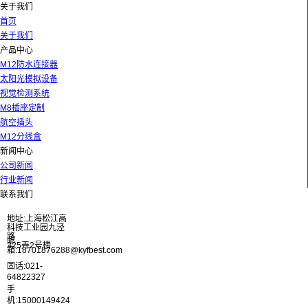
关于我们
首页
关于我们
产品中心
M12防水连接器
太阳光模拟设备
视觉检测系统
M8插座定制
航空插头
M12分线盒
新闻中心
公司新闻
行业新闻
联系我们
地址:上海松江高
科技工业园九泾
路
邮
325弄2号楼
箱:18701876288@kyfbest.com
固话:021-
64822327
手
机:15000149424