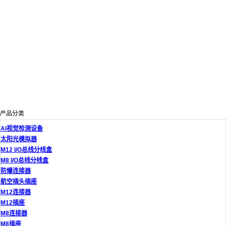
产品分类
AI视觉检测设备
太阳光模拟器
M12 I/O总线分线盒
M8 I/O总线分线盒
防爆连接器
航空插头插座
M12连接器
M12插座
M8连接器
M8插座