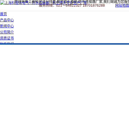
欢迎光临上海科迎法分线盒,航空插头插座,防水连接器厂家,我们竭诚为您服
服务热线：021－64822327 18701876288
网站地图
首页
产品中心
新闻中心
公司简介
资质证书
联系我们