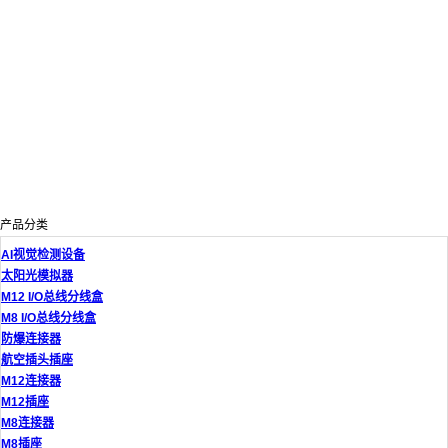
产品分类
AI视觉检测设备
太阳光模拟器
M12 I/O总线分线盒
M8 I/O总线分线盒
防爆连接器
航空插头插座
M12连接器
M12插座
M8连接器
M8插座