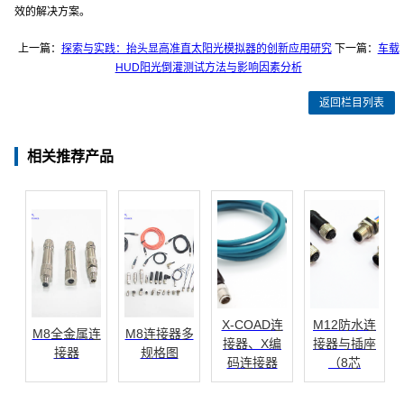
效的解决方案。
上一篇：
探索与实践：抬头显高准直太阳光模拟器的创新应用研究
下一篇：
车载
HUD阳光倒灌测试方法与影响因素分析
返回栏目列表
相关推荐产品
X-COAD连
M12防水连
M8全金属连
M8连接器多
接器、X编
接器与插座
接器
规格图
码连接器
（8芯