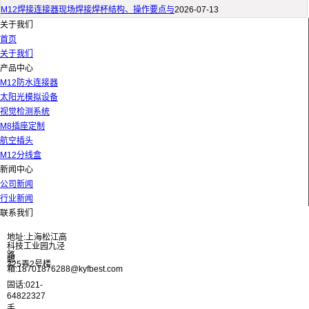
M12焊接连接器现场焊接焊杯结构、操作要点与
2026-07-13
关于我们
首页
关于我们
产品中心
M12防水连接器
太阳光模拟设备
视觉检测系统
M8插座定制
航空插头
M12分线盒
新闻中心
公司新闻
行业新闻
联系我们
地址:上海松江高
科技工业园九泾
路
邮
325弄2号楼
箱:18701876288@kyfbest.com
固话:021-
64822327
手