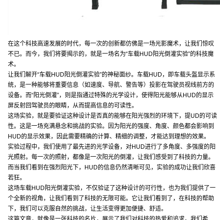
在这个科技高速发展的时代，每一次的创新都仿佛是一场光影魔术，让我们惊叹
不已。而今，我们将要揭示的，就是一场名为“车载HUD阳光倒灌实验”的科技魔
术。
让我们解开“车载HUD阳光倒灌实验”的神秘面纱。车载HUD，即车载头盔显示系
统，是一种能够将重要信息（如速度、导航、警告等）投影在驾驶员视线前方的
设备。而“阳光倒灌”，则是指通过特殊的光学设计，使得阳光能够从HUD的显示
屏反射回驾驶员的眼睛，从而提高信息的可读性。
这场实验，就是要验证这种设计是否真的能够在阳光强烈的环境下，提UD的可读
性。这是一场充满悬念和挑战的实验。因为阳光的强度、角度、颜色都会影响到
HUD的显示效果，因此需要精确的计算、精细的调整，才能达到理想的效果。
实验过程中，我们使用了最先进的光学设备，对HUD进行了多角度、多强度的阳
光照射。每一次的照射，都像是一次阳光的倒灌，让我们感受到了科技的力量。
而当我们看到在强烈阳光下，HUD的信息仍然清晰可见，实验的成功让我们欣喜
若狂。
这场车载HUD阳光倒灌实验，不仅验证了这种设计的可行性，也为我们提供了一
个全新的视角，让我们看到了科技的无限可能。它让我们看到了，在科技的帮助
下，我们可以克服自然的挑战，让生活变得更加便捷、舒适。
这篇文章，就像是一张科技的名片，展示了我们对科技的热爱和追求。我们希