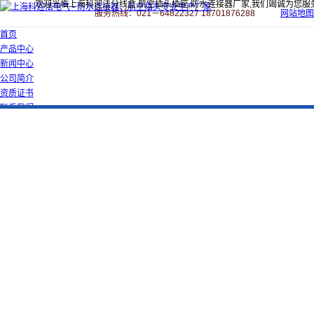
欢迎光临上海科迎法分线盒,航空插头插座,防水连接器厂家,我们竭诚为您服
服务热线：021－64822327 18701876288
网站地图
首页
产品中心
新闻中心
公司简介
资质证书
联系我们