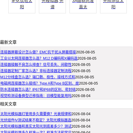
老化试验太
光模拟器,光
3A级稳态准
光照测试太
阳
谱
直太
阳
最新文章
连接器屏蔽设计怎么做？EMC抗干扰从屏蔽搭接
2026-08-05
工业以太网连接器怎么选？M12 D编码和X编码选
2026-08-05
连接器接触不良怎么排查？信号丢失、间歇性
2026-08-05
连接器定制厂家怎么选？非标连接器定制流程
2026-08-05
M12分线盒怎么选？端口数、极性、接线方式和
2026-08-05
电磁阀连接器怎么接线？Type A和Type B区别、故
2026-08-05
防水连接器怎么选？IP67和IP68的区别、密封结
2026-08-05
视觉检测设备换型迁移指南：旧模型能复用吗
2026-08-04
相关文章
太阳光模拟器灯管用多久需要换？光衰规律和
2026-08-04
光伏组件IV测试结果不稳定？太阳光模拟器选
2026-08-04
太阳光模拟器和真实太阳光到底差多少？测试
2026-08-04
太阳光模拟器多久校准一次？校准方法和常见
2026-08-04