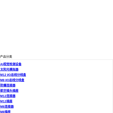
产品分类
AI视觉检测设备
太阳光模拟器
M12 I/O总线分线盒
M8 I/O总线分线盒
防爆连接器
航空插头插座
M12连接器
M12插座
M8连接器
M8插座