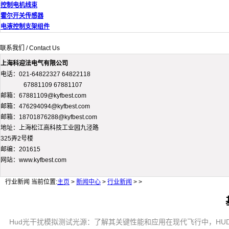
控制电机线束
霍尔开关传感器
电液控制支架组件
联系我们 / Contact Us
上海科迎法电气有限公司
电话：021-64822327 64822118
67881109 67881107
邮箱：67881109@kyfbest.com
邮箱：476294094@kyfbest.com
邮箱：18701876288@kyfbest.com
地址：上海松江高科技工业园九泾路
325弄2号楼
邮编：201615
网站：www.kyfbest.com
行业新闻
当前位置:
主页
>
新闻中心
>
行业新闻
> >
Hud光干扰模拟测试光源：了解其关键性能和应用在现代飞行中，HUD（