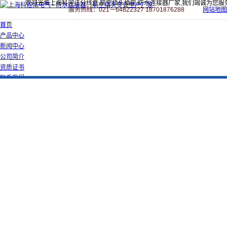
欢迎光临上海科迎法分线盒,航空插头插座,防水连接器厂家,我们竭诚为您服
服务热线：021－64822327 18701876288
网站地图
首页
产品中心
新闻中心
公司简介
资质证书
联系我们