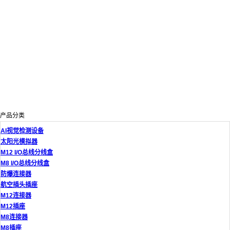
产品分类
AI视觉检测设备
太阳光模拟器
M12 I/O总线分线盒
M8 I/O总线分线盒
防爆连接器
航空插头插座
M12连接器
M12插座
M8连接器
M8插座