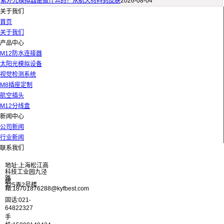
紫外光模拟器是做什么的？从航天材料到皮肤
2026-08-04
关于我们
首页
关于我们
产品中心
M12防水连接器
太阳光模拟设备
视觉检测系统
M8插座定制
航空插头
M12分线盒
新闻中心
公司新闻
行业新闻
联系我们
地址:上海松江高
科技工业园九泾
路
邮
325弄2号楼
箱:18701876288@kyfbest.com
固话:021-
64822327
手