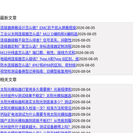
最新文章
连接器屏蔽设计怎么做？EMC抗干扰从屏蔽搭接
2026-08-05
工业以太网连接器怎么选？M12 D编码和X编码选
2026-08-05
连接器接触不良怎么排查？信号丢失、间歇性
2026-08-05
连接器定制厂家怎么选？非标连接器定制流程
2026-08-05
M12分线盒怎么选？端口数、极性、接线方式和
2026-08-05
电磁阀连接器怎么接线？Type A和Type B区别、故
2026-08-05
防水连接器怎么选？IP67和IP68的区别、密封结
2026-08-05
视觉检测设备换型迁移指南：旧模型能复用吗
2026-08-04
相关文章
太阳光模拟器灯管用多久需要换？光衰规律和
2026-08-04
光伏组件IV测试结果不稳定？太阳光模拟器选
2026-08-04
太阳光模拟器和真实太阳光到底差多少？测试
2026-08-04
太阳光模拟器多久校准一次？校准方法和常见
2026-08-04
钙钛矿电池测试为什么需要专用太阳光模拟器
2026-08-04
国产太阳光模拟器到底能不能打？从性能到服
2026-08-04
光伏组件尺寸越来越大，测试设备跟得上吗？
2026-08-04