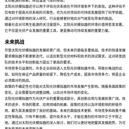
化石能源的依赖，降低温室气体的排放。
太阳光伏模拟器还可以用于评估光伏系统在不同环境条件下的表现。这种评估不
仅有助于提高光伏系统的可靠性，也为光伏项目的可持续发展提供了科学依据。
通过对环境影响的深入研究，行业能够更好地应对气候变化带来的挑战。
随着社会对可再生能源的关注度提升，太阳光伏模拟器的环境价值将愈发显著。
它不仅是光伏产业发展的重要工具，更是推动可持续发展的重要力量。
未来挑战
尽管太阳光伏模拟器的发展前景广阔，但未来仍面临多重挑战。技术的快速发展
要求模拟器不断更新迭代，以适应新型光伏材料和技术的测试需求。这对研发团
队的技术水平和创新能力提出了更高的要求。
市场竞争日益激烈，许多企业纷纷进入太阳光伏模拟器市场，导致价格战的出
现。如何在保证产品质量的前提下，降低生产成本，提高市场竞争力，将是企业
必须面对的挑战。
政策的不确定性也可能对太阳光伏模拟器的市场发展产生影响。随着各国政策的
变化，企业需要及时调整战略，以应对市场环境的变化。
太阳光伏模拟器作为光伏产业的重要组成部分，其创新应用与发展前景广阔。技
术的进步、市场的需求、应用领域的拓展、政策的支持以及环境影响的积极作
用，都为其发展提供了良好的基础。未来仍面临技术更新、市场竞争和政策不确
定性等挑战。只有不断创新，提升技术水平，才能在激烈的市场中立于不败之
地。通过对太阳光伏模拟器的深入探讨，我们可以更好地把握其发展趋势，为可