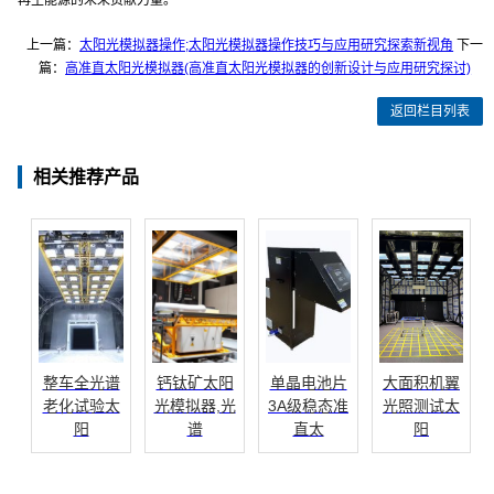
再生能源的未来贡献力量。
上一篇：
太阳光模拟器操作;太阳光模拟器操作技巧与应用研究探索新视角
下一
篇：
高准直太阳光模拟器(高准直太阳光模拟器的创新设计与应用研究探讨)
返回栏目列表
相关推荐产品
整车全光谱
钙钛矿太阳
单晶电池片
大面积机翼
老化试验太
光模拟器,光
3A级稳态准
光照测试太
阳
谱
直太
阳