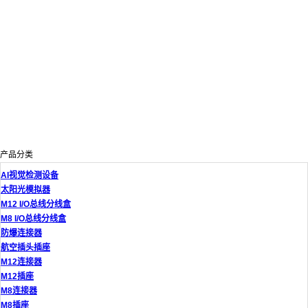
产品分类
AI视觉检测设备
太阳光模拟器
M12 I/O总线分线盒
M8 I/O总线分线盒
防爆连接器
航空插头插座
M12连接器
M12插座
M8连接器
M8插座