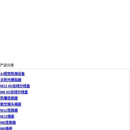
产品分类
AI视觉检测设备
太阳光模拟器
M12 I/O总线分线盒
M8 I/O总线分线盒
防爆连接器
航空插头插座
M12连接器
M12插座
M8连接器
M8插座