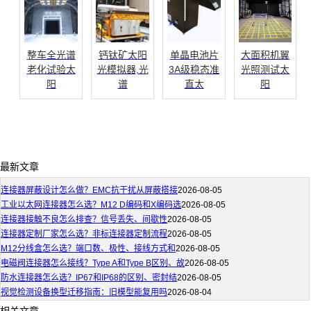
整车全光谱
钙钛矿太阳
单晶电池片
大面积机翼
老化试验太
光模拟器,光
3A级稳态准
光照测试太
阳
谱
直太
阳
最新文章
连接器屏蔽设计怎么做？EMC抗干扰从屏蔽搭接
2026-08-05
工业以太网连接器怎么选？M12 D编码和X编码选
2026-08-05
连接器接触不良怎么排查？信号丢失、间歇性
2026-08-05
连接器定制厂家怎么选？非标连接器定制流程
2026-08-05
M12分线盒怎么选？端口数、极性、接线方式和
2026-08-05
电磁阀连接器怎么接线？Type A和Type B区别、故
2026-08-05
防水连接器怎么选？IP67和IP68的区别、密封结
2026-08-05
视觉检测设备换型迁移指南：旧模型能复用吗
2026-08-04