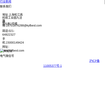
行业新闻
联系我们
地址:上海松江高
科技工业园九泾
路
邮
325弄2号楼
箱:18701876288@kyfbest.com
固话:021-
64822327
手
机:15000149424
网址：
www.kyfbest.com
Copyright © 2017-2026 上海科迎法电气科技有限公司 ICP备案号：
沪ICP备
11005377号-1