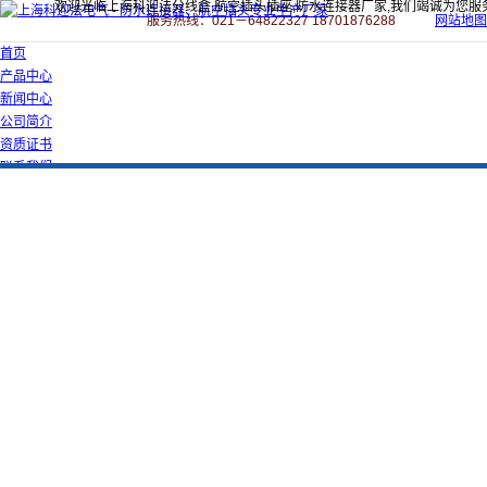
欢迎光临上海科迎法分线盒,航空插头插座,防水连接器厂家,我们竭诚为您服
服务热线：021－64822327 18701876288
网站地图
首页
产品中心
新闻中心
公司简介
资质证书
联系我们