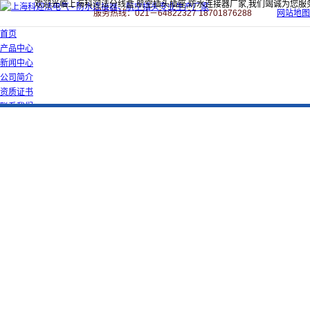
欢迎光临上海科迎法分线盒,航空插头插座,防水连接器厂家,我们竭诚为您服
服务热线：021－64822327 18701876288
网站地图
首页
产品中心
新闻中心
公司简介
资质证书
联系我们