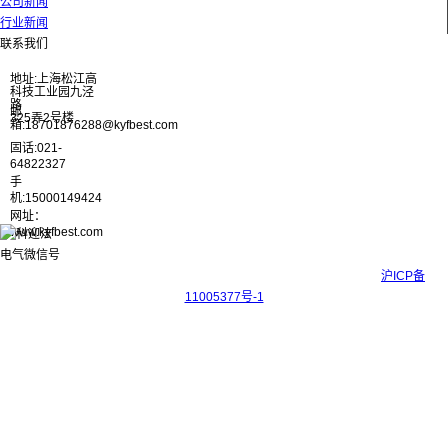
公司新闻
行业新闻
联系我们
地址:上海松江高
科技工业园九泾
路
邮
325弄2号楼
箱:18701876288@kyfbest.com
固话:021-
64822327
手
机:15000149424
网址：
www.kyfbest.com
Copyright © 2017-2026 上海科迎法电气科技有限公司 ICP备案号：
沪ICP备
11005377号-1