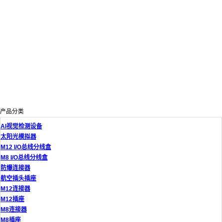
产品分类
AI视觉检测设备
太阳光模拟器
M12 I/O总线分线盒
M8 I/O总线分线盒
防爆连接器
航空插头插座
M12连接器
M12插座
M8连接器
M8插座