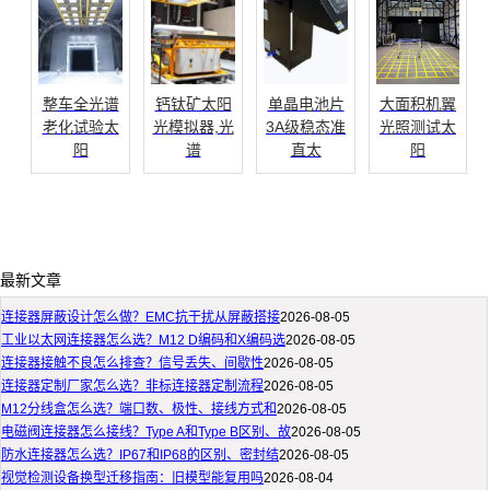
整车全光谱
钙钛矿太阳
单晶电池片
大面积机翼
老化试验太
光模拟器,光
3A级稳态准
光照测试太
阳
谱
直太
阳
最新文章
连接器屏蔽设计怎么做？EMC抗干扰从屏蔽搭接
2026-08-05
工业以太网连接器怎么选？M12 D编码和X编码选
2026-08-05
连接器接触不良怎么排查？信号丢失、间歇性
2026-08-05
连接器定制厂家怎么选？非标连接器定制流程
2026-08-05
M12分线盒怎么选？端口数、极性、接线方式和
2026-08-05
电磁阀连接器怎么接线？Type A和Type B区别、故
2026-08-05
防水连接器怎么选？IP67和IP68的区别、密封结
2026-08-05
视觉检测设备换型迁移指南：旧模型能复用吗
2026-08-04