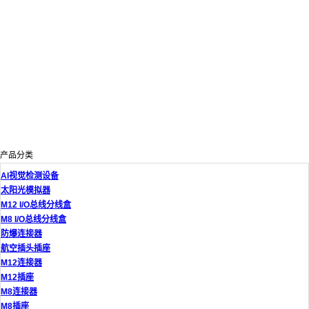
产品分类
AI视觉检测设备
太阳光模拟器
M12 I/O总线分线盒
M8 I/O总线分线盒
防爆连接器
航空插头插座
M12连接器
M12插座
M8连接器
M8插座