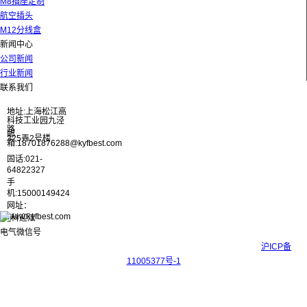
M8插座定制
航空插头
M12分线盒
新闻中心
公司新闻
行业新闻
联系我们
地址:上海松江高
科技工业园九泾
路
邮
325弄2号楼
箱:18701876288@kyfbest.com
固话:021-
64822327
手
机:15000149424
网址：
www.kyfbest.com
Copyright © 2017-2026 上海科迎法电气科技有限公司 ICP备案号：
沪ICP备
11005377号-1