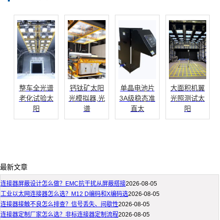
整车全光谱
钙钛矿太阳
单晶电池片
大面积机翼
老化试验太
光模拟器,光
3A级稳态准
光照测试太
阳
谱
直太
阳
最新文章
连接器屏蔽设计怎么做？EMC抗干扰从屏蔽搭接
2026-08-05
工业以太网连接器怎么选？M12 D编码和X编码选
2026-08-05
连接器接触不良怎么排查？信号丢失、间歇性
2026-08-05
连接器定制厂家怎么选？非标连接器定制流程
2026-08-05