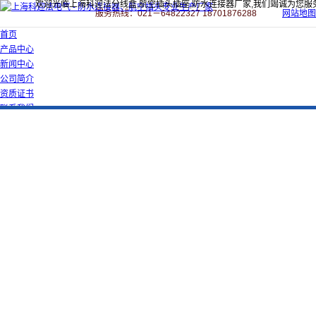
欢迎光临上海科迎法分线盒,航空插头插座,防水连接器厂家,我们竭诚为您服
服务热线：021－64822327 18701876288
网站地图
首页
产品中心
新闻中心
公司简介
资质证书
联系我们