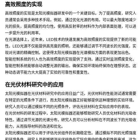
高效照度的实现
高效照度的实现是太阳光模拟器研发中的一个关键目标。为了提高照度，研究人
员通常会采用多种技术手段。例如，通过优化光源的布局，可以最大限度地减少
光的损失，提高照度的均匀性。使用高反射率的材料作为内部表面处理，可以进
一步提升光的利用率。
在光源选择上，近年来，LED技术的快速发展为高效照度的实现提供了新的可能
性。LED光源不仅能提供高亮度的照明，还能够通过调节不同波长的光强度，实
现对光谱的精确控制。这使得太阳光模拟器在光谱模拟方面的表现更加出色。
智能控制系统的引入也为高效照度的实现提供了支持。通过实时监测照度变化，
智能控制系统能够自动调整光源的输出，确保实验环境始终保持在理想状态。这
种动态调节能力大大提高了实验的可靠性和重复性。
在光伏材料研究中的应用
太阳光模拟器在光伏材料研究中的应用日益广泛。光伏材料的性能测试通常需要
在特定的光照条件下进行，而太阳光模拟器正好能够提供这种理想的实验环境。
研究人员可以通过模拟不同的光照条件，评估光伏材料在实际应用中的表现。
在光伏材料的研发过程中，太阳光模拟器还能够帮助研究人员优化材料的光吸收
特性。通过调节光源的光谱分布，研究人员可以分析材料在不同波长下的光吸收
能力，从而指导材料的改进和优化。
太阳光模拟器还可以用于评估光伏组件的长期稳定性。通过模拟不同的光照强度
和环境条件，研究人员能够预测光伏组件在实际应用中的寿命和性能衰减。这为