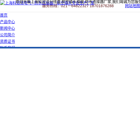
欢迎光临上海科迎法分线盒,航空插头插座,防水连接器厂家,我们竭诚为您服
服务热线：021－64822327 18701876288
网站地图
首页
产品中心
新闻中心
公司简介
资质证书
联系我们