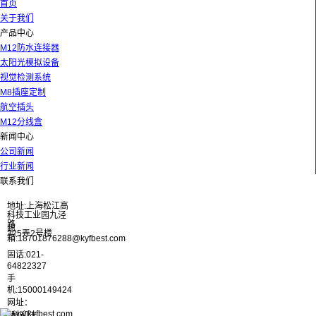
首页
关于我们
产品中心
M12防水连接器
太阳光模拟设备
视觉检测系统
M8插座定制
航空插头
M12分线盒
新闻中心
公司新闻
行业新闻
联系我们
地址:上海松江高
科技工业园九泾
路
邮
325弄2号楼
箱:18701876288@kyfbest.com
固话:021-
64822327
手
机:15000149424
网址：
www.kyfbest.com