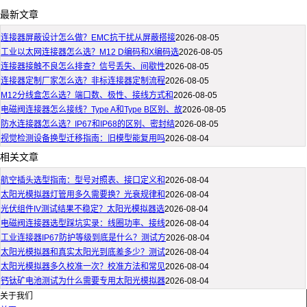
最新文章
连接器屏蔽设计怎么做？EMC抗干扰从屏蔽搭接
2026-08-05
工业以太网连接器怎么选？M12 D编码和X编码选
2026-08-05
连接器接触不良怎么排查？信号丢失、间歇性
2026-08-05
连接器定制厂家怎么选？非标连接器定制流程
2026-08-05
M12分线盒怎么选？端口数、极性、接线方式和
2026-08-05
电磁阀连接器怎么接线？Type A和Type B区别、故
2026-08-05
防水连接器怎么选？IP67和IP68的区别、密封结
2026-08-05
视觉检测设备换型迁移指南：旧模型能复用吗
2026-08-04
相关文章
航空插头选型指南：型号对照表、接口定义和
2026-08-04
太阳光模拟器灯管用多久需要换？光衰规律和
2026-08-04
光伏组件IV测试结果不稳定？太阳光模拟器选
2026-08-04
电磁阀连接器选型踩坑实录：线圈功率、接线
2026-08-04
工业连接器IP67防护等级到底是什么？测试方
2026-08-04
太阳光模拟器和真实太阳光到底差多少？测试
2026-08-04
太阳光模拟器多久校准一次？校准方法和常见
2026-08-04
钙钛矿电池测试为什么需要专用太阳光模拟器
2026-08-04
关于我们