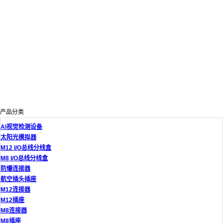
产品分类
AI视觉检测设备
太阳光模拟器
M12 I/O总线分线盒
M8 I/O总线分线盒
防爆连接器
航空插头插座
M12连接器
M12插座
M8连接器
M8插座