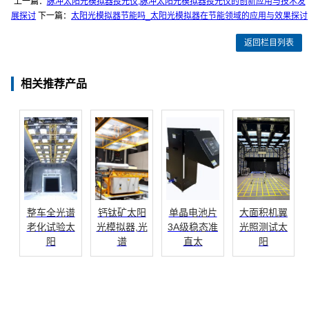
上一篇：
脉冲太阳光模拟器投光仪,脉冲太阳光模拟器投光仪的创新应用与技术发
展探讨
下一篇：
太阳光模拟器节能吗_太阳光模拟器在节能领域的应用与效果探讨
返回栏目列表
相关推荐产品
整车全光谱
钙钛矿太阳
单晶电池片
大面积机翼
老化试验太
光模拟器,光
3A级稳态准
光照测试太
阳
谱
直太
阳