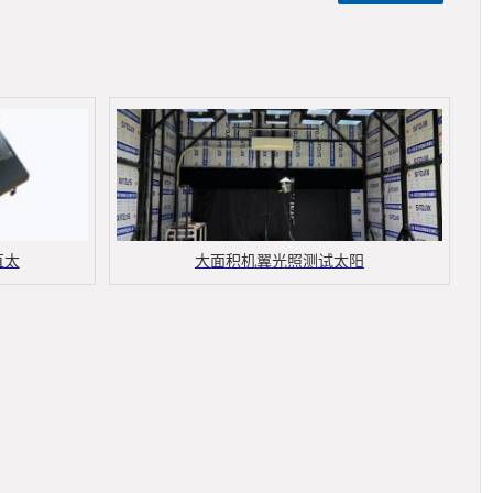
直太
大面积机翼光照测试太阳