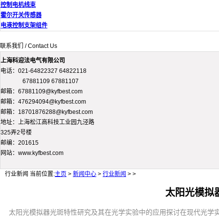
控制电机线束
霍尔开关传感器
电液控制支架组件
联系我们 / Contact Us
上海科迎法电气有限公司
电话：021-64822327 64822118
67881109 67881107
邮箱：67881109@kyfbest.com
邮箱：476294094@kyfbest.com
邮箱：18701876288@kyfbest.com
地址：上海松江高科技工业园九泾路
325弄2号楼
邮编：201615
网站：www.kyfbest.com
行业新闻
当前位置:
主页
>
新闻中心
>
行业新闻
> >
太阳光模拟
太阳光模拟器光斑特性研究及其在光学实验中的应用探讨在现代光学