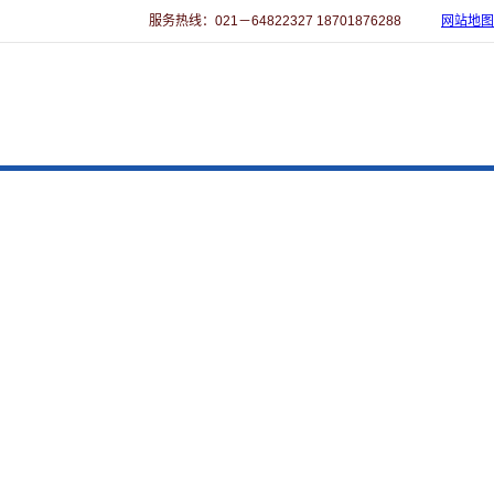
服务热线：021－64822327 18701876288
网站地图