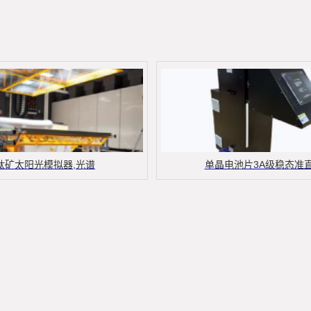
钛矿太阳光模拟器,光谱
单晶电池片3A级稳态准