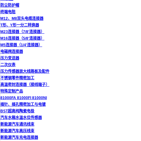
防尘防护帽
终端电阻
M12、M8双头电缆连接器
T形、Y形一分二转换器
M23连接器（7/8'连接器）
M16连接器（5/8'连接器）
M5连接器（1/4'连接器）
电磁阀连接器
压力变送器
二次仪表
压力传感器放大线路板及配件
不锈钢零件精密加工
高温密封连接器（接线端子）
特殊定制产品
81000FA 81000FI 81000NI
插针、插孔精密加工与电镀
BST超高纯陶瓷电极
汽车水箱水温水位传感器
新能源汽车通讯线束
新能源汽车高压线束
新能源汽车充电连接器