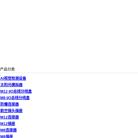
产品分类
AI视觉检测设备
太阳光模拟器
M12 I/O总线分线盒
M8 I/O总线分线盒
防爆连接器
航空插头插座
M12连接器
M12插座
M8连接器
M8插座