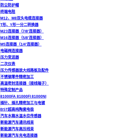
防尘防护帽
终端电阻
M12、M8双头电缆连接器
T形、Y形一分二转换器
M23连接器（7/8'连接器）
M16连接器（5/8'连接器）
M5连接器（1/4'连接器）
电磁阀连接器
压力变送器
二次仪表
压力传感器放大线路板及配件
不锈钢零件精密加工
高温密封连接器（接线端子）
特殊定制产品
81000FA 81000FI 81000NI
插针、插孔精密加工与电镀
BST超高纯陶瓷电极
汽车水箱水温水位传感器
新能源汽车通讯线束
新能源汽车高压线束
新能源汽车充电连接器