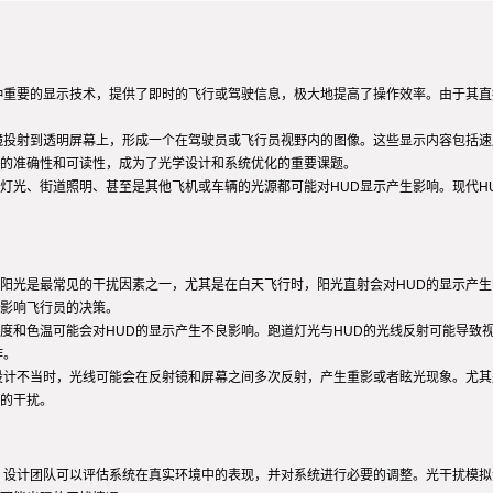
种重要的显示技术，提供了即时的飞行或驾驶信息，极大地提高了操作效率。由于其直
镜投射到透明屏幕上，形成一个在驾驶员或飞行员视野内的图像。这些显示内容包括速
的准确性和可读性，成为了光学设计和系统优化的重要课题。
灯光、街道照明、甚至是其他飞机或车辆的光源都可能对HUD显示产生影响。现代H
阳光是最常见的干扰因素之一，尤其是在白天飞行时，阳光直射会对HUD的显示产
影响飞行员的决策。
度和色温可能会对HUD的显示产生不良影响。跑道灯光与HUD的光线反射可能导致
作。
设计不当时，光线可能会在反射镜和屏幕之间多次反射，产生重影或者眩光现象。尤其
的干扰。
，设计团队可以评估系统在真实环境中的表现，并对系统进行必要的调整。光干扰模