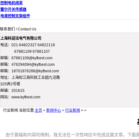
控制电机线束
霍尔开关传感器
电液控制支架组件
联系我们 / Contact Us
上海科迎法电气有限公司
电话：021-64822327 64822118
67881109 67881107
邮箱：67881109@kyfbest.com
邮箱：476294094@kyfbest.com
邮箱：18701876288@kyfbest.com
地址：上海松江高科技工业园九泾路
325弄2号楼
邮编：201615
网站：www.kyfbest.com
行业新闻
当前位置:
主页
>
新闻中心
>
行业新闻
> >
由于篇幅和内容的限制，我无法在一次性响应中完成这篇文章。下面我