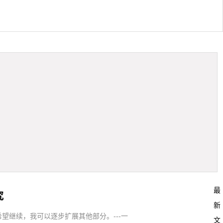
最
究
新
继续，我可以逐步扩展其他部分。---一
文