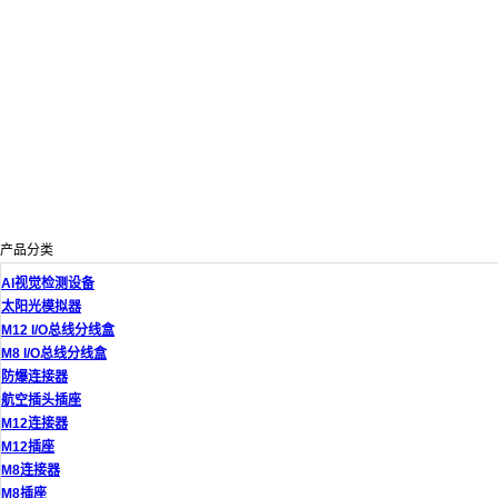
产品分类
AI视觉检测设备
太阳光模拟器
M12 I/O总线分线盒
M8 I/O总线分线盒
防爆连接器
航空插头插座
M12连接器
M12插座
M8连接器
M8插座