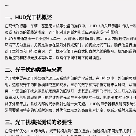
---
一、HUD光干扰概述
在现代飞行器、车辆、甚至无人机等设备的操作中，HUD（抬头显示器）作为一
员或飞行员的视线清晰度，还可能对其判断力和反应速度造成不利影响。
HUD系统通常由一个小型显示单元、反射镜和透明屏幕组成。显示内容通过反射
环境下尤为重要，尤其是当存在强烈外界光源时，如何应对光干扰，确保信息传递
对于驾驶员和飞行员来说，光干扰不仅限于来自太阳直射光线的影响。机场跑道的
视角控制和防眩光技术等因素，以确保不同环境下的可读性。
二、光干扰的类型与来源
光干扰主要来源于外部强光源以及系统内部的光学反射。在飞行器中，外部的强烈
射，造成视野中的图像模糊或重影现象。显示的数字和指示符可能难以辨识，从而
另一个常见的干扰来源是机场跑道的照明灯，尤其是在夜间飞行时。这些灯光的强
雾霾和大气折射现象也可能导致外界光源产生不规则的干扰，影响HUD的正常工
除了外部干扰，系统内部的光学反射也是一大问题。HUD的显示器和反射镜系统
常需要采用特定的抗反射涂层，并优化显示器的亮度和对比度，以减少反射光带来
三、光干扰模拟测试的必要性
在设计和优化HUD系统时，光干扰模拟测试至关重要。通过模拟不同光干扰条件