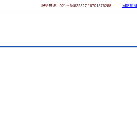
服务热线：021－64822327 18701876288
网站地图