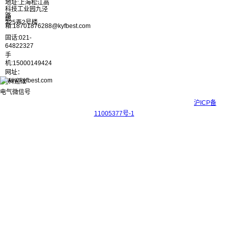
地址:上海松江高
科技工业园九泾
路
邮
325弄2号楼
箱:18701876288@kyfbest.com
固话:021-
64822327
手
机:15000149424
网址：
www.kyfbest.com
Copyright © 2017-2026 上海科迎法电气科技有限公司 ICP备案号：
沪ICP备
11005377号-1