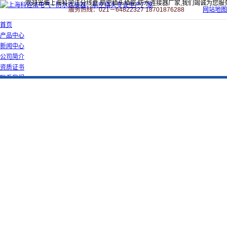
欢迎光临上海科迎法分线盒,航空插头插座,防水连接器厂家,我们竭诚为您服
服务热线：021－64822327 18701876288
网站地图
首页
产品中心
新闻中心
公司简介
资质证书
联系我们