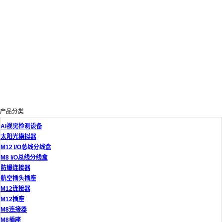
产品分类
AI视觉检测设备
太阳光模拟器
M12 I/O总线分线盒
M8 I/O总线分线盒
防爆连接器
航空插头插座
M12连接器
M12插座
M8连接器
M8插座