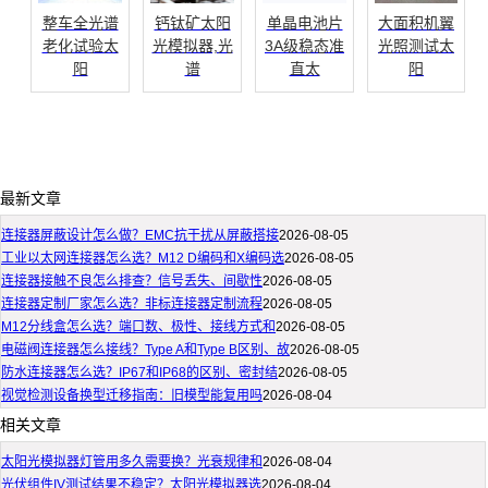
整车全光谱
钙钛矿太阳
单晶电池片
大面积机翼
老化试验太
光模拟器,光
3A级稳态准
光照测试太
阳
谱
直太
阳
最新文章
连接器屏蔽设计怎么做？EMC抗干扰从屏蔽搭接
2026-08-05
工业以太网连接器怎么选？M12 D编码和X编码选
2026-08-05
连接器接触不良怎么排查？信号丢失、间歇性
2026-08-05
连接器定制厂家怎么选？非标连接器定制流程
2026-08-05
M12分线盒怎么选？端口数、极性、接线方式和
2026-08-05
电磁阀连接器怎么接线？Type A和Type B区别、故
2026-08-05
防水连接器怎么选？IP67和IP68的区别、密封结
2026-08-05
视觉检测设备换型迁移指南：旧模型能复用吗
2026-08-04
相关文章
太阳光模拟器灯管用多久需要换？光衰规律和
2026-08-04
光伏组件IV测试结果不稳定？太阳光模拟器选
2026-08-04