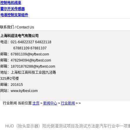
控制电机线束
霍尔开关传感器
电液控制支架组件
联系我们 / Contact Us
上海科迎法电气有限公司
电话：021-64822327 64822118
67881109 67881107
邮箱：67881109@kyfbest.com
邮箱：476294094@kyfbest.com
邮箱：18701876288@kyfbest.com
地址：上海松江高科技工业园九泾路
325弄2号楼
邮编：201615
网站：www.kyfbest.com
行业新闻
当前位置:
主页
>
新闻中心
>
行业新闻
> >
HUD（抬头显示器）阳光倒灌测试项目及测试方法是汽车行业中一项