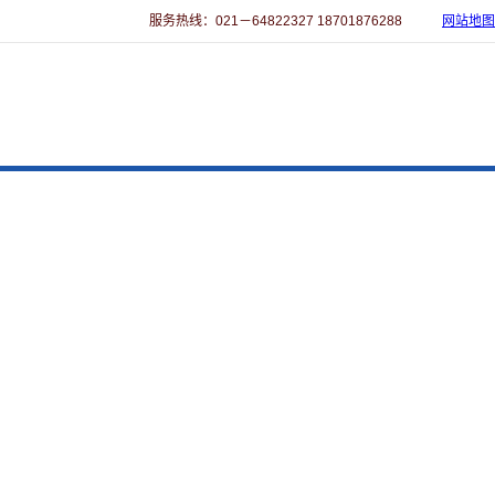
服务热线：021－64822327 18701876288
网站地图