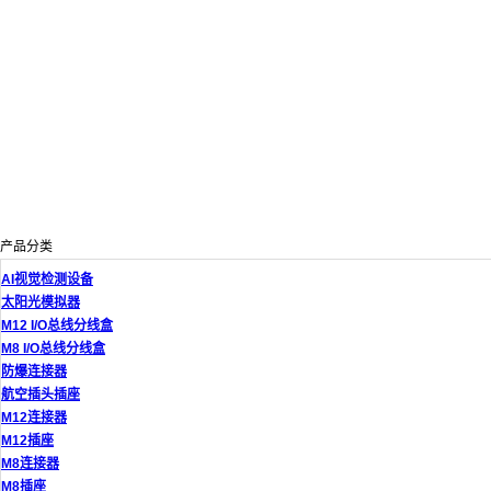
产品分类
AI视觉检测设备
太阳光模拟器
M12 I/O总线分线盒
M8 I/O总线分线盒
防爆连接器
航空插头插座
M12连接器
M12插座
M8连接器
M8插座