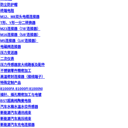
防尘防护帽
终端电阻
M12、M8双头电缆连接器
T形、Y形一分二转换器
M23连接器（7/8'连接器）
M16连接器（5/8'连接器）
M5连接器（1/4'连接器）
电磁阀连接器
压力变送器
二次仪表
压力传感器放大线路板及配件
不锈钢零件精密加工
高温密封连接器（接线端子）
特殊定制产品
81000FA 81000FI 81000NI
插针、插孔精密加工与电镀
BST超高纯陶瓷电极
汽车水箱水温水位传感器
新能源汽车通讯线束
新能源汽车高压线束
新能源汽车充电连接器