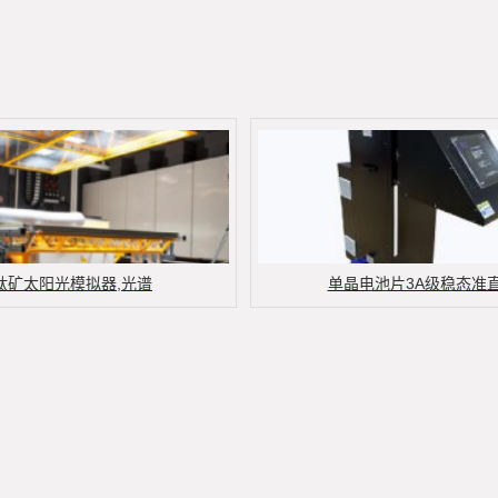
钛矿太阳光模拟器,光谱
单晶电池片3A级稳态准